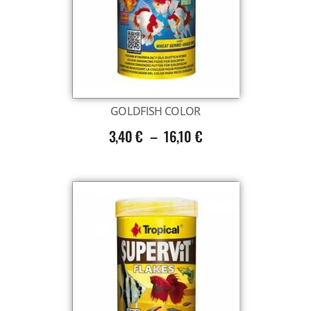
Voir tout
GOLDFISH COLOR
3,40
€
–
16,10
€