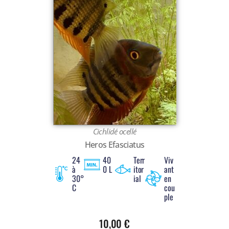
Cichlidé ocellé
Heros Efasciatus
24
40
Terr
Viv
à
0 L
itor
ant
30°
ial
en
C
cou
ple
10,00
€