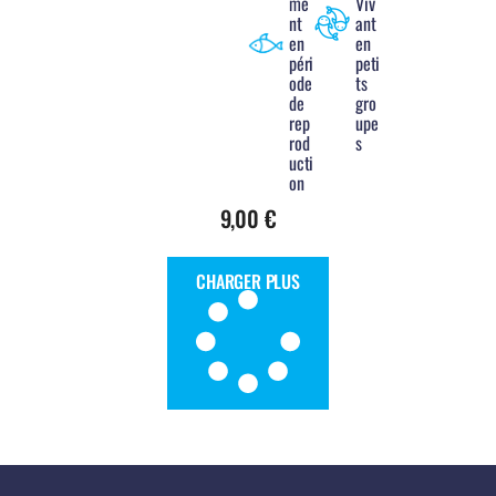
me
Viv
nt
ant
en
en
péri
peti
ode
ts
de
gro
rep
upe
rod
s
ucti
on
9,00
€
CHARGER PLUS