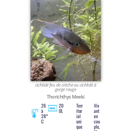
cichlidé feu de crèche ou cichlidé à
gorge rouge
Thorichthys Meeki
26
20
Terr
Viv
à
0L
itor
ant
28°
ial
en
C
uni
cou
que
ple,