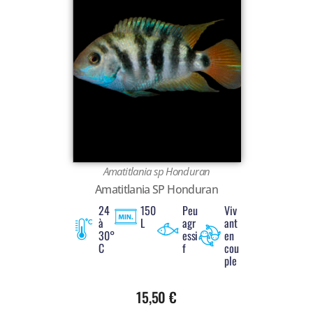
Amatitlania sp Honduran
Amatitlania SP Honduran
24
150
Peu
Viv
à
L
agr
ant
30°
essi
en
C
f
cou
ple
15,50
€