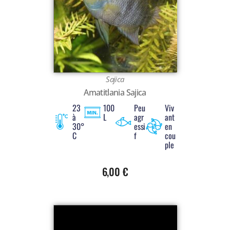
Voir tout
Sajica
Amatitlania Sajica
23
100
Peu
Viv
à
L
agr
ant
30°
essi
en
C
f
cou
ple
6,00
€