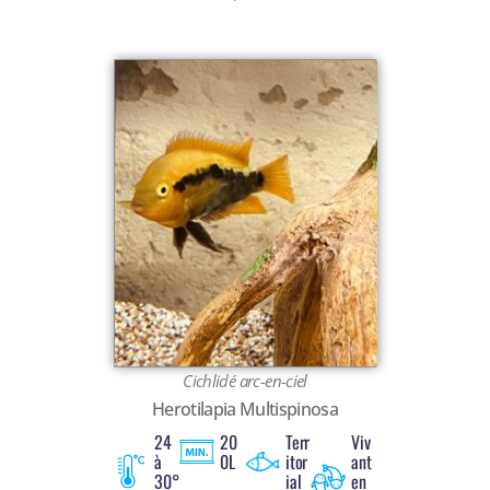
Cichlidé arc-en-ciel
Herotilapia Multispinosa
24
20
Terr
Viv
à
0L
itor
ant
30°
ial
en