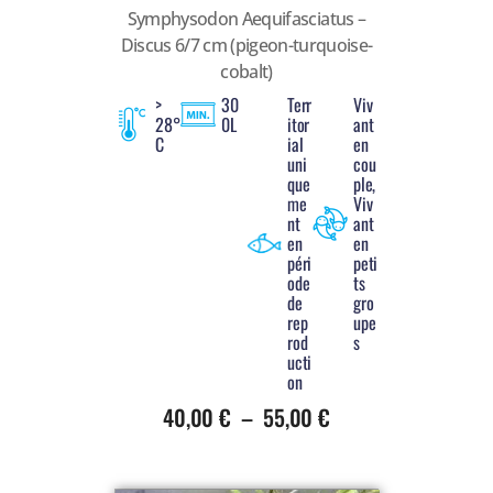
Symphysodon Aequifasciatus –
Discus 6/7 cm (pigeon-turquoise-
cobalt)
>
30
Terr
Viv
28°
0L
itor
ant
C
ial
en
uni
cou
que
ple,
me
Viv
nt
ant
en
en
péri
peti
ode
ts
de
gro
rep
upe
rod
s
ucti
on
40,00
€
–
55,00
€