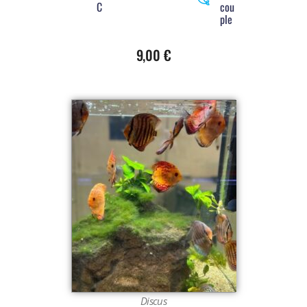
C
cou
ple
9,00
€
Discus