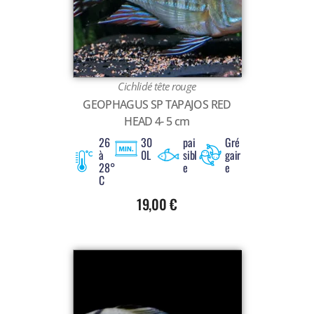
Cichlidé tête rouge
GEOPHAGUS SP TAPAJOS RED
HEAD 4- 5 cm
26
30
pai
Gré
à
0L
sibl
gair
28°
e
e
C
19,00
€