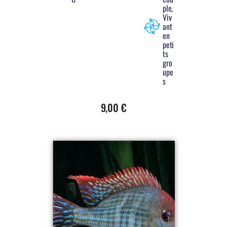
ple,
Viv
ant
en
peti
ts
gro
upe
s
9,00
€