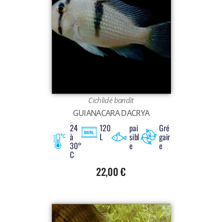
Cichlidé bandit
GUIANACARA DACRYA
24
120
pai
Gré
à
L
sibl
gair
30°
e
e
C
22,00
€