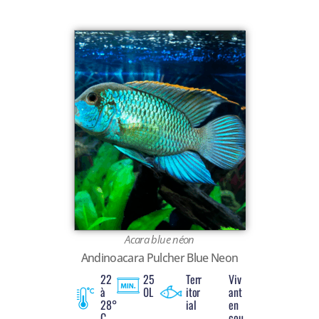
Acara blue néon
Andinoacara Pulcher Blue Neon
22
25
Terr
Viv
à
0L
itor
ant
28°
ial
en
C
cou