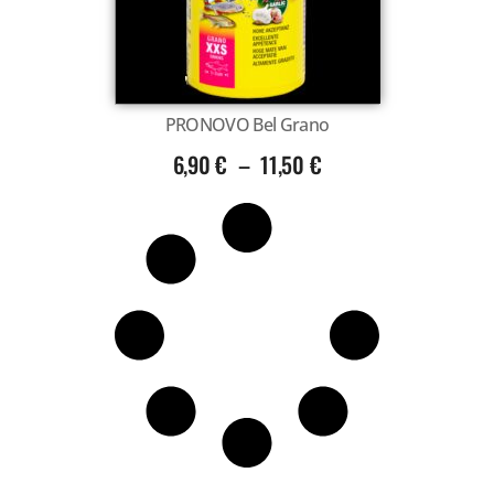
PRONOVO Bel Grano
6,90
€
–
11,50
€