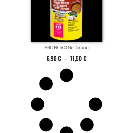
Voir tout
PRONOVO Bel Grano
6,90
€
–
11,50
€