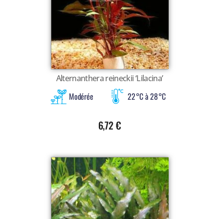
Voir tout
Alternanthera reineckii ‘Lilacina’
Modérée
22 °C à 28 °C
6,72
€