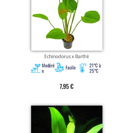
Echinodorus x Barthii
Modéré
21°C à
Facile
e
25°C
7,95
€