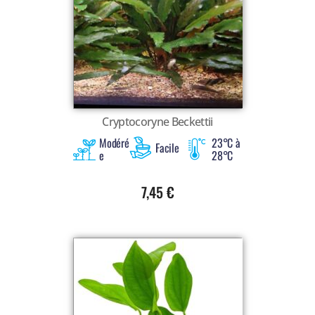
Cryptocoryne Beckettii
Modéré
23°C à
Facile
e
28°C
7,45
€