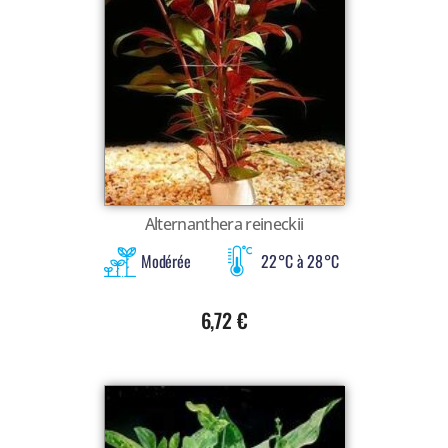
Alternanthera reineckii
Modérée
22 °C à 28 °C
6,72
€