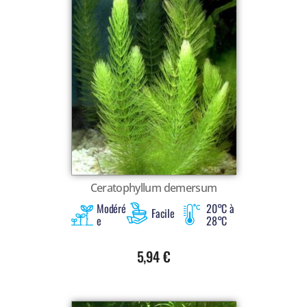
Ceratophyllum demersum
Modéré
20°C à
Facile
e
28°C
5,94
€