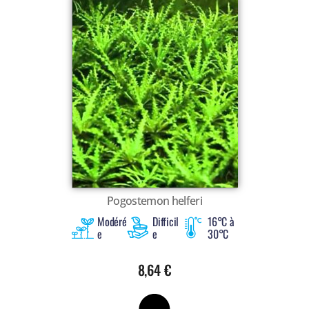
Pogostemon helferi
Modéré
Difficil
16°C à
e
e
30°C
8,64
€