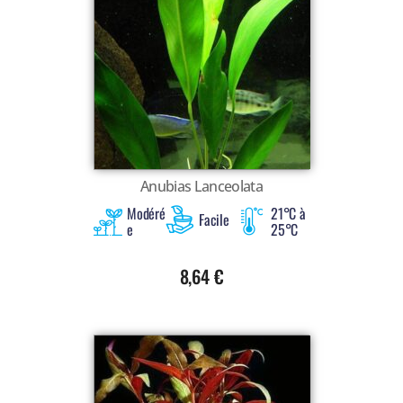
Anubias Lanceolata
Modéré
21°C à
Facile
e
25°C
8,64
€