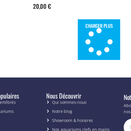
20,00
€
CHARGER PLUS
pulaires
Nous Découvrir
Not
vertébrés
Qui sommes-nous
Abo
uariums
Notre blog
nos
Showroom & horaires
Nos aquariums clefs en mains