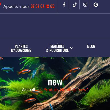
07 67 67 12 65
Appelez-nous
PLANTES
MATÉRIEL
BLOG
D’AQUARIUMS
& NOURRITURE
new
Accueil
> Produits identifiés “new”