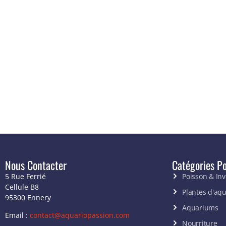
Nous Contacter
Catégories Po
5 Rue Ferrié
Poisson & In
Cellule B8
Plantes d'aq
95300 Ennery
Aquariums
Email :
contact@aquariopassion.com
Nourriture