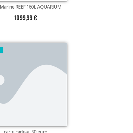
 Marine REEF 160L AQUARIUM
1099,99
€
U
carte cadeau 50 euro