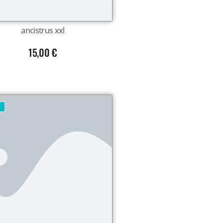
ancistrus xxl
15,00
€
U