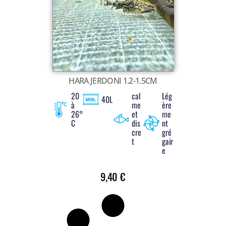
Voir tout
HARA JERDONI 1.2-1.5CM
20
cal
Lég
40L
à
me
ère
26°
et
me
C
dis
nt
cre
gré
t
gair
e
9,40
€