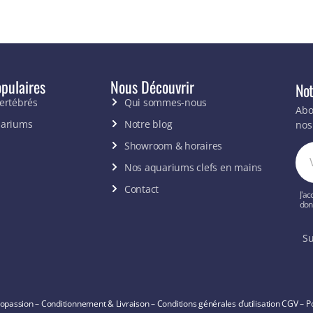
pulaires
Nous Découvrir
Not
vertébrés
Qui sommes-nous
Abo
uariums
Notre blog
nos
Showroom & horaires
Nos aquariums clefs en mains
Contact
J'ac
don
Su
opassion –
Conditionnement & Livraison
–
Conditions générales d’utilisation
CGV
–
Po