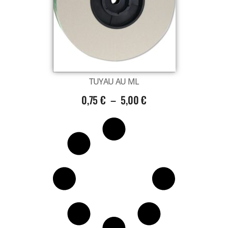
Voir tout
TUYAU AU ML
0,75
€
–
5,00
€