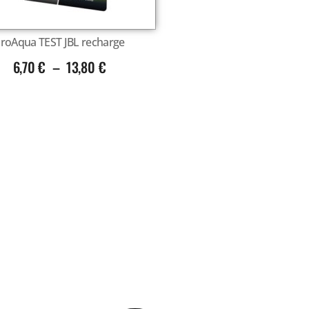
roAqua TEST JBL recharge
6,70
€
–
13,80
€