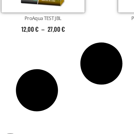
ProAqua TEST JBL
P
12,00
€
–
27,00
€