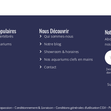
pulaires
Nous Découvrir
Not
vertébrés
Qui sommes-nous
Abo
uariums
Notre blog
nos
Showroom & horaires
Nos aquariums clefs en mains
Contact
J'ac
don
Su
opassion –
Conditionnement & Livraison
–
Conditions générales d’utilisation
CGV
–
Po