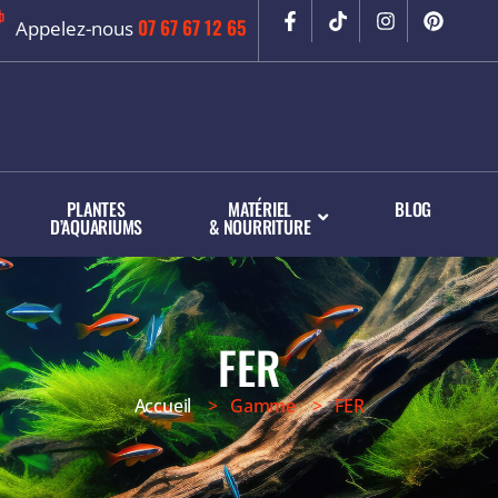
07 67 67 12 65
Appelez-nous
PLANTES
MATÉRIEL
BLOG
D’AQUARIUMS
& NOURRITURE
FER
Accueil
> Gamme > FER