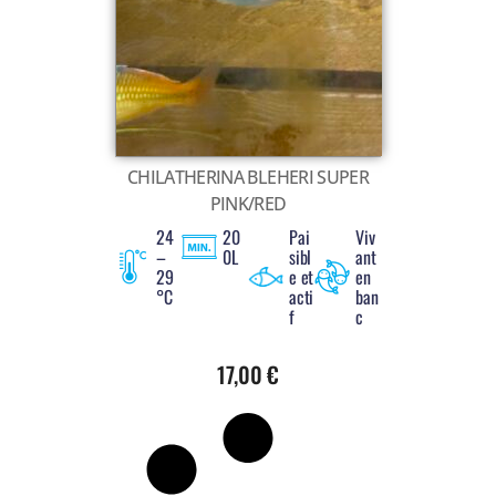
Voir tout
CHILATHERINA BLEHERI SUPER
PINK/RED
24
20
Pai
Viv
–
0L
sibl
ant
29
e et
en
°C
acti
ban
f
c
17,00
€