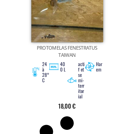
Voir tout
PROTOMELAS FENESTRATUS
TAIWAN
24
40
acti
Har
à
0 L
f et
em
28°
se
C
mi-
terr
itor
ial
18,00
€