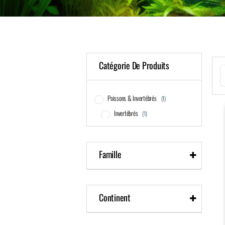
Catégorie De Produits
S
Poissons & Invertébrés
(1)
Invertébrés
(1)
Famille
Atyidae
Continent
Asie