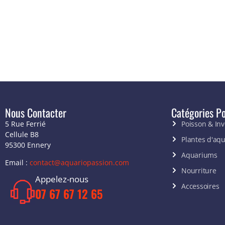
Nous Contacter
Catégories Po
5 Rue Ferrié
Poisson & In
Cellule B8
Plantes d'aq
95300 Ennery
Aquariums
Email :
contact@aquariopassion.com
Nourriture
Appelez-nous
Accessoires
07 67 67 12 65