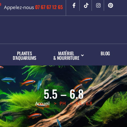
07 67 67 12 65
Appelez-nous
PLANTES
MATÉRIEL
BLOG
D’AQUARIUMS
& NOURRITURE
5.5 – 6.8
Accueil
> PH > 5.5 – 6.8