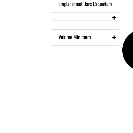
Emplacement Dans L'aquarium
fond, mousses et plantes
Volume Minimum
20
20
20
20