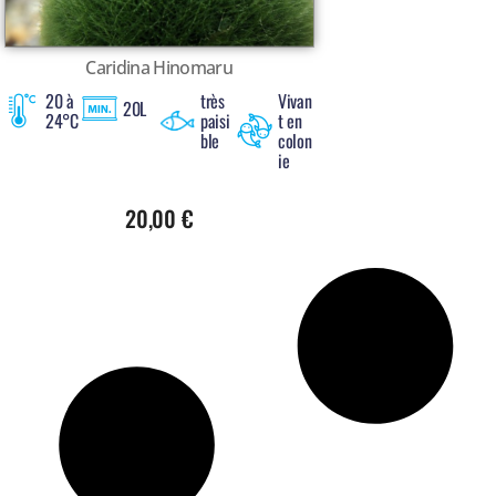
Caridina Hinomaru
20 à
très
Vivan
20L
24°C
paisi
t en
ble
colon
ie
20,00
€