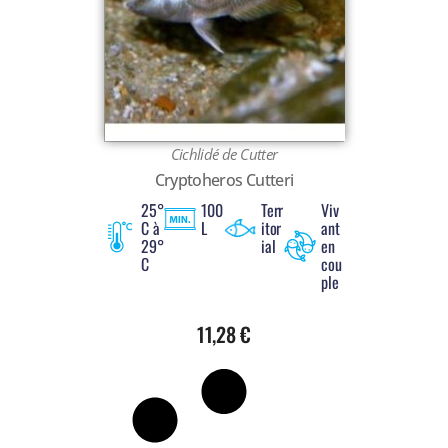
Voir tout
Cichlidé de Cutter
Cryptoheros Cutteri
25°
100
Terr
Viv
C à
L
itor
ant
29°
ial
en
C
cou
ple
11,28
€