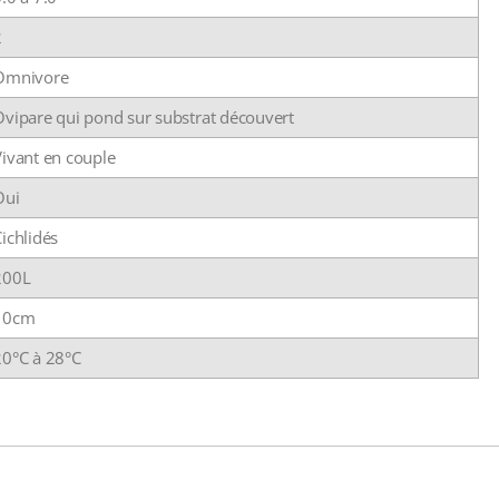
2
Omnivore
Ovipare qui pond sur substrat découvert
Vivant en couple
Oui
ichlidés
200L
10cm
20°C à 28°C