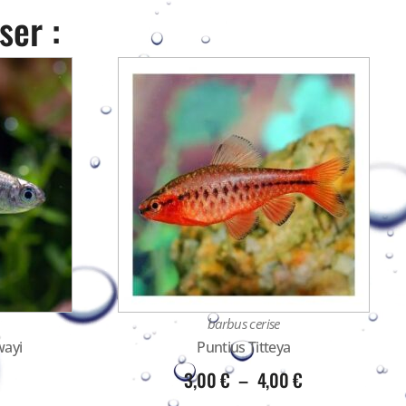
ser :
barbus cerise
ayi
Puntius Titteya
3,00
€
–
4,00
€