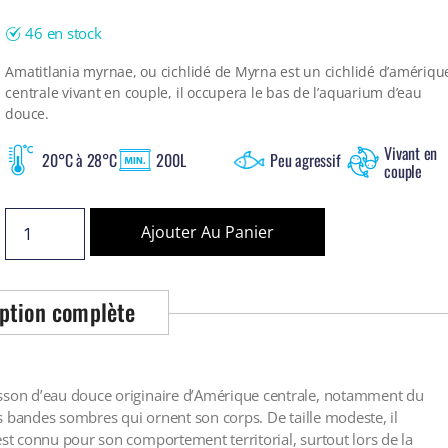
46 en stock
Amatitlania myrnae, ou cichlidé de Myrna est un cichlidé d’amériqu
centrale vivant en couple, il occupera le bas de l’aquarium d’eau
douce.
Vivant en
20°C à 28°C
200L
Peu agressif
couple
Ajouter Au Panier
ption complète
isson d’eau douce originaire d’Amérique centrale, notamment du
ses bandes sombres qui ornent son corps. De taille modeste, il
est connu pour son comportement territorial, surtout lors de la