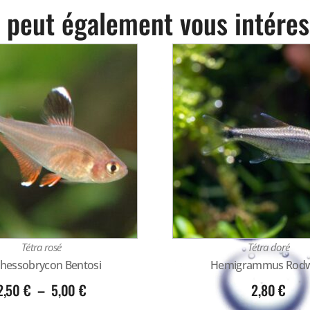
 peut également vous intéres
Tétra rosé
Tétra doré
hessobrycon Bentosi
Hemigrammus Rodw
2,50
€
–
5,00
€
2,80
€