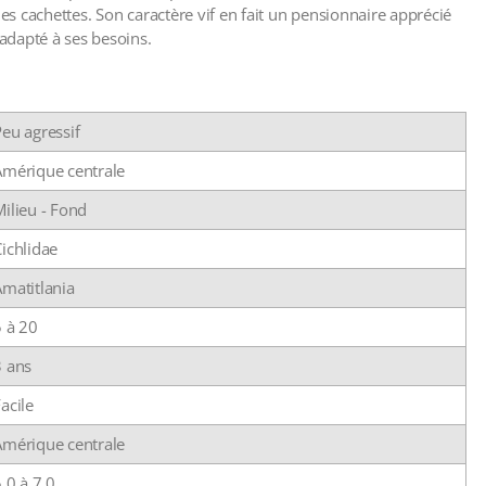
des cachettes. Son caractère vif en fait un pensionnaire apprécié
 adapté à ses besoins.
eu agressif
Amérique centrale
ilieu - Fond
ichlidae
Amatitlania
5 à 20
3 ans
acile
Amérique centrale
.0 à 7.0