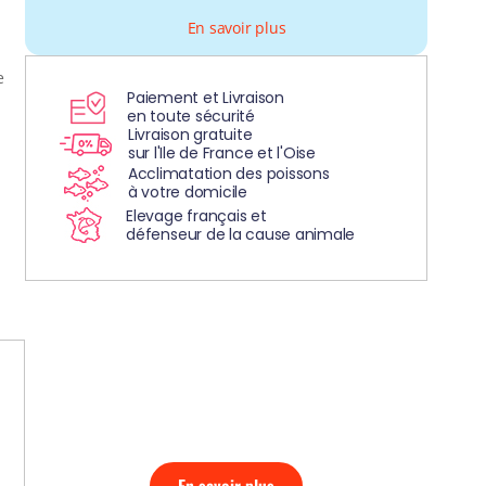
En savoir plus
e
Paiement et Livraison
en toute sécurité
Livraison gratuite
sur l'Ile de France et l'Oise
Acclimatation des poissons
à votre domicile
Elevage français et
défenseur de la cause animale
DÉCOUVREZ
NOS AQUARIUMS
CLEFS EN MAIN!
En savoir plus