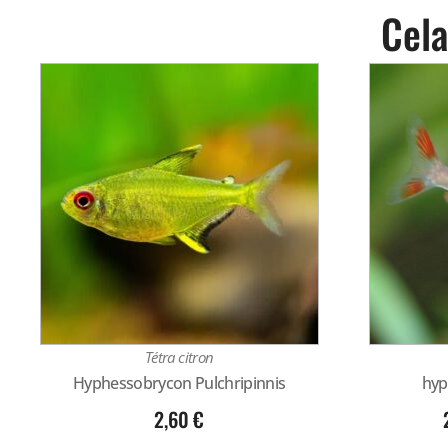
Cela
Tétra citron
Hyphessobrycon Pulchripinnis
hyp
2,60
€