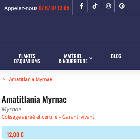
07 67 67 12 65
Appelez-nous
PLANTES
MATÉRIEL
BLOG
D’AQUARIUMS
& NOURRITURE
> Amatitlania Myrnae
Amatitlania Myrnae
Myrnae
Colisage agréé et certifié – Garanti vivant
12,00
€