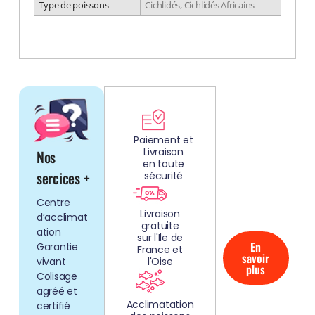
Type de poissons
Cichlidés, Cichlidés Africains
DÉCOUV
REZ
Paiement et
Livraison
Nos
NOS
en toute
AQUARIUMS
sercices +
sécurité
CLEFS EN
Centre
MAIN!
Livraison
d’acclimat
gratuite
ation
sur l'Ile de
En
Garantie
France et
savoir
vivant
l'Oise
plus
Colisage
agréé et
Acclimatation
certifié