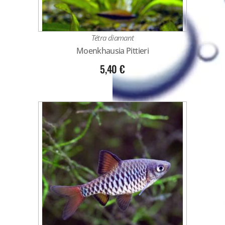
Tétra diamant
Moenkhausia Pittieri
5,40
€