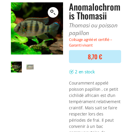
Filtre interne
Anomalochrom
BONNES AFFAIRES
Voir tout
is Thomasii
NOURRITURE
Voir tout
DERNIERS ARRIVAGES
Thomasi ou poisson
Nourriture Lyophilisée
Voir tout
papillon
Nourriture sèche
Colisage agréé et certifié –
Nourriture vivante
Garanti vivant
Spéciale herbivores
Spécifique
8,70
€
Voir tout
2 en stock
TRAITEMENT DE L'EAU
Couramment appelé
Spécial bassin
poisson papillon , ce petit
Additifs
cichlidé africain est d’un
Engrais
tempérament relativement
Voir tout
craintif. Mais sait se faire
BONNES AFFAIRES
respecter lors des
Voir tout
périodes de frai. Il peut
DERNIERS ARRIVAGES
convenir à un bac