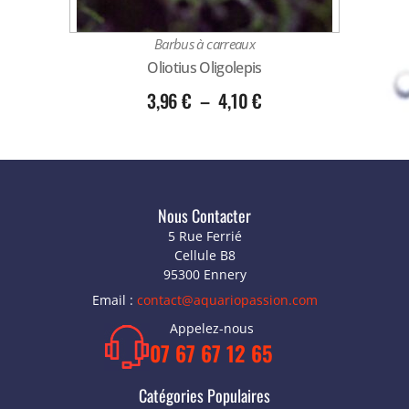
Barbus à carreaux
Oliotius Oligolepis
3,96
€
–
4,10
€
Nous Contacter
5 Rue Ferrié
Cellule B8
95300 Ennery
Email :
contact@aquariopassion.com
Appelez-nous
07 67 67 12 65
Catégories Populaires