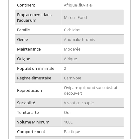
Continent
Afrique (fluviale)
Emplacement dans
Milieu - Fond
l'aquarium
Famille
Cichlidae
Genre
Anomalochromis
Maintenance
Modérée
Origine
Afrique
Population minimale
2
Régime alimentaire
Carnivore
Ovipare qui pond sur substrat
Reproduction
découvert
Sociabilité
Vivant en couple
Territorialité
Oui
Volume Minimum
100L
Comportement
Pacifique