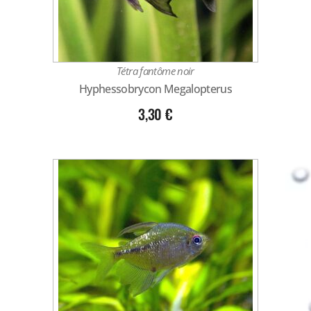
Tétra fantôme noir
Hyphessobrycon Megalopterus
3,30
€