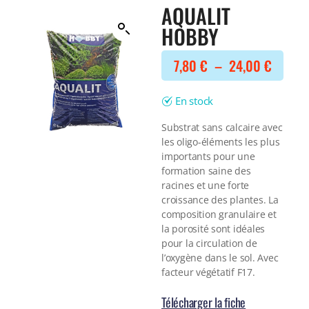
Filtre interne
AQUALIT
BONNES AFFAIRES
Voir tout
HOBBY
NOURRITURE
Voir tout
DERNIERS ARRIVAGES
7,80
€
–
24,00
€
Nourriture Lyophilisée
Voir tout
Nourriture sèche
Nourriture vivante
En stock
Spéciale herbivores
Spécifique
Substrat sans calcaire avec
les oligo-éléments les plus
Voir tout
importants pour une
formation saine des
TRAITEMENT DE L'EAU
racines et une forte
Spécial bassin
croissance des plantes. La
Additifs
composition granulaire et
Engrais
la porosité sont idéales
pour la circulation de
Voir tout
l’oxygène dans le sol. Avec
BONNES AFFAIRES
facteur végétatif F17.
Voir tout
DERNIERS ARRIVAGES
Télécharger la fiche