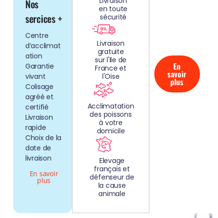
Livraison
Nos
NOS
en toute
AQUARIUMS
sercices +
sécurité
CLEFS EN
Centre
MAIN!
Livraison
d’acclimat
gratuite
ation
sur l'Ile de
En
Garantie
France et
savoir
vivant
l'Oise
plus
Colisage
agréé et
Acclimatation
certifié
des poissons
Livraison
à votre
rapide
domicile
Choix de la
date de
livraison
Elevage
français et
En savoir
défenseur de
plus
la cause
animale