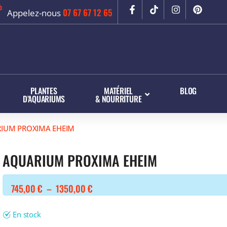
07 67 67 12 65
Appelez-nous
PLANTES
MATÉRIEL
BLOG
D’AQUARIUMS
& NOURRITURE
UM PROXIMA EHEIM
AQUARIUM PROXIMA EHEIM
745,00
€
–
1350,00
€
En stock