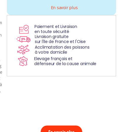
En savoir plus
um
Paiement et Livraison
en toute sécurité
n
Livraison gratuite
sur l'Ile de France et l'Oise
Acclimatation des poissons
à votre domicile
Elevage français et
,
défenseur de la cause animale
g
Le
t
 à
DÉCOUVREZ
,
NOS AQUARIUMS
CLEFS EN MAIN!
En savoir plus