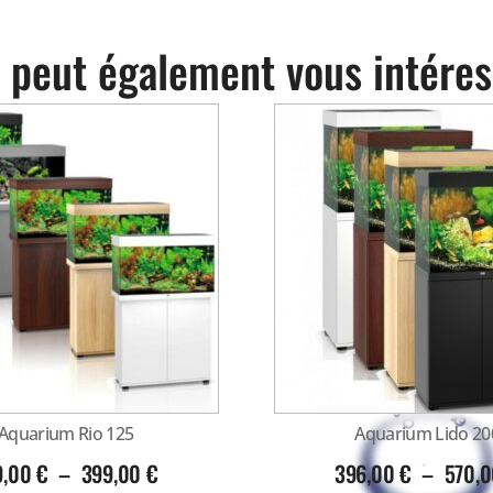
 peut également vous intéres
Aquarium Rio 125
Aquarium Lido 20
9,00
€
–
399,00
€
396,00
€
–
570,