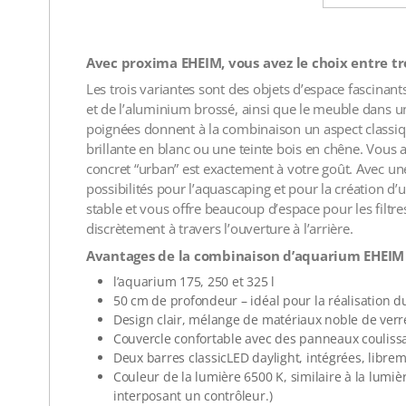
Avec proxima EHEIM, vous avez le choix entre tr
Les trois variantes sont des objets d’espace fascinan
et de l’aluminium brossé, ainsi que le meuble dans u
poignées donnent à la combinaison un aspect classique
brillante en blanc ou une teinte bois en chêne. Vous 
concret “urban” est exactement à votre goût. Avec 
possibilités pour l’aquascaping et pour la création d
stable et vous offre beaucoup d’espace pour les filtres
discrètement à travers l’ouverture à l’arrière.
Avantages de la combinaison d’aquarium EHEI
l’aquarium 175, 250 et 325 l
50 cm de profondeur – idéal pour la réalisation
Design clair, mélange de matériaux noble de verre
Couvercle confortable avec des panneaux coulissa
Deux barres classicLED daylight, intégrées, libre
Couleur de la lumière 6500 K, similaire à la lumiè
interposant un contrôleur.)