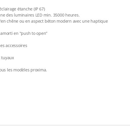
éclairage étanche (IP 67)
nne des luminaires LED min. 35000 heures.
i qu’en chêne ou en aspect béton modern avec une haptique
 amorti en “push to open”
 les accessoires
t tuyaux
ous les modèles proxima.