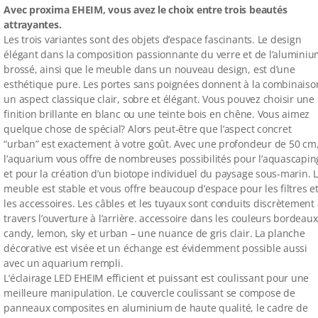
Avec proxima EHEIM, vous avez le choix entre trois beautés
attrayantes.
Les trois variantes sont des objets d’espace fascinants. Le design
élégant dans la composition passionnante du verre et de l’alumini
brossé, ainsi que le meuble dans un nouveau design, est d’une
esthétique pure. Les portes sans poignées donnent à la combinaiso
un aspect classique clair, sobre et élégant. Vous pouvez choisir une
finition brillante en blanc ou une teinte bois en chêne. Vous aimez
quelque chose de spécial? Alors peut-être que l’aspect concret
“urban” est exactement à votre goût. Avec une profondeur de 50 cm
l’aquarium vous offre de nombreuses possibilités pour l’aquascapin
et pour la création d’un biotope individuel du paysage sous-marin. 
meuble est stable et vous offre beaucoup d’espace pour les filtres e
les accessoires. Les câbles et les tuyaux sont conduits discrètement
travers l’ouverture à l’arrière. accessoire dans les couleurs bordeaux
candy, lemon, sky et urban – une nuance de gris clair. La planche
décorative est visée et un échange est évidemment possible aussi
avec un aquarium rempli.
L‘éclairage LED EHEIM efficient et puissant est coulissant pour une
meilleure manipulation. Le couvercle coulissant se compose de
panneaux composites en aluminium de haute qualité, le cadre de