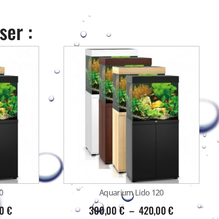
ser :
0
Aquarium Lido 120
00
€
300,00
€
–
420,00
€