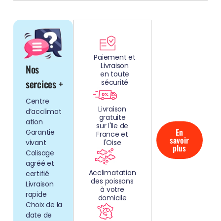
DÉCOUV
REZ
Paiement et
Livraison
Nos
NOS
en toute
AQUARIUMS
sercices +
sécurité
CLEFS EN
Centre
MAIN!
Livraison
d’acclimat
gratuite
ation
sur l'Ile de
En
Garantie
France et
savoir
vivant
l'Oise
plus
Colisage
agréé et
Acclimatation
certifié
des poissons
Livraison
à votre
rapide
domicile
Choix de la
date de