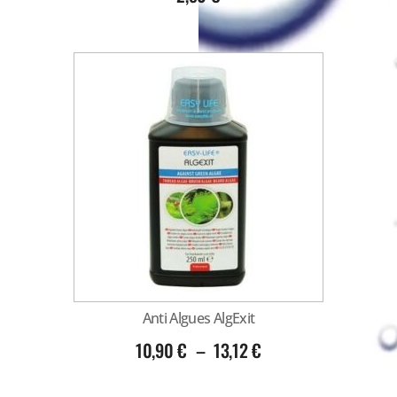
Anti Algues AlgExit
10,90
€
–
13,12
€