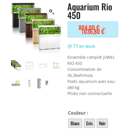
Filtre interne
Aquarium Rio
BONNES AFFAIRES
Voir tout
450
NOURRITURE
Voir tout
DERNIERS ARRIVAGES
804,00
€
–
Nourriture Lyophilisée
Voir tout
1036,80
€
Nourriture sèche
Nourriture vivante
Spéciale herbivores
77 en stock
Spécifique
Ensemble complet JUWEL
Voir tout
RIO 450
Consommation de
TRAITEMENT DE L'EAU
36,3kwh/mois
Poids aquarium avec eau :
Spécial bassin
480 kg
Additifs
Photo non contractuelle
Engrais
Voir tout
BONNES AFFAIRES
Couleur
Voir tout
Blanc
Gris
Noir
DERNIERS ARRIVAGES