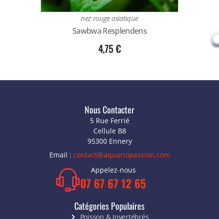
nez rouge asiatique
Sawbwa Resplendens
4,75
€
Nous Contacter
5 Rue Ferrié
Cellule B8
95300 Ennery
Email :
contact@aquariopassion.com
Appelez-nous
07 67 67 12 65
Catégories Populaires
Poisson & Invertébrés