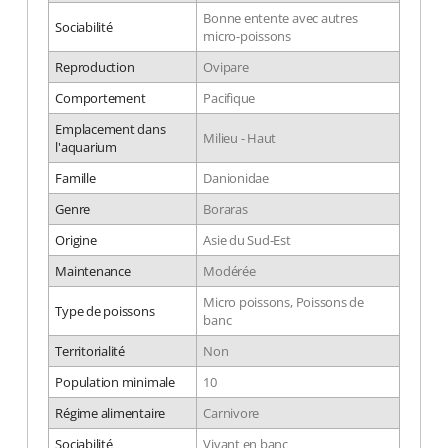
Bonne entente avec autres
Sociabilité
micro-poissons
Reproduction
Ovipare
Comportement
Pacifique
Emplacement dans
Milieu - Haut
l'aquarium
Famille
Danionidae
Genre
Boraras
Origine
Asie du Sud-Est
Maintenance
Modérée
Micro poissons, Poissons de
Type de poissons
banc
Territorialité
Non
Population minimale
10
Régime alimentaire
Carnivore
Sociabilité
Vivant en banc