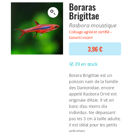
Filtre interne
Boraras
BONNES AFFAIRES
Voir tout
Brigittae
NOURRITURE
Voir tout
DERNIERS ARRIVAGES
Rasbora moustique
Nourriture Lyophilisée
Voir tout
Colisage agréé et certifié –
Nourriture sèche
Garanti vivant
Nourriture vivante
Spéciale herbivores
3,96
€
Spécifique
Voir tout
39 en stock
TRAITEMENT DE L'EAU
Borara Brigittae est un
poisson nain de la famille
Spécial bassin
des Danionidae, encore
Additifs
appelé Rasbora Orné est
Engrais
originaie d’Asie. Il vit en
Voir tout
banc d’au moins dix
BONNES AFFAIRES
individus. Ne dépassant
pas les 3 cm à taille adulte,
Voir tout
il est idéal pour les petits
DERNIERS ARRIVAGES
volumes.