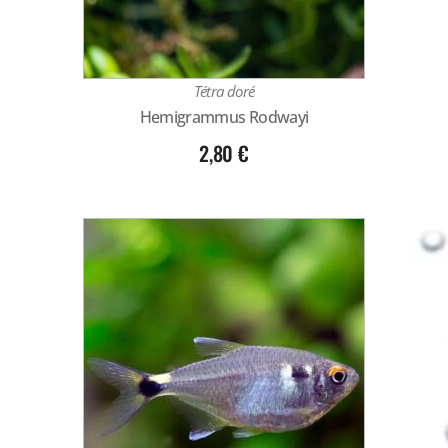
Tétra doré
Hemigrammus Rodwayi
2,80
€