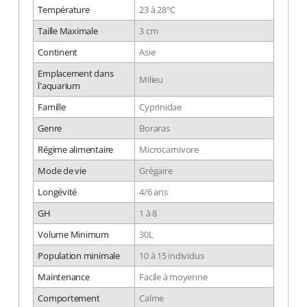
Température
23 à 28°C
Taille Maximale
3 cm
Continent
Asie
Emplacement dans
Milieu
l'aquarium
Famille
Cyprinidae
Genre
Boraras
Régime alimentaire
Microcarnivore
Mode de vie
Grégaire
Longévité
4/6 ans
GH
1 à 8
Volume Minimum
30L
Population minimale
10 à 15 individus
Maintenance
Facile à moyenne
Comportement
Calme