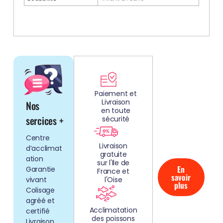
DÉCOUV
REZ
Paiement et
Livraison
Nos
NOS
en toute
AQUARIUMS
sercices +
sécurité
CLEFS EN
Centre
MAIN!
Livraison
d’acclimat
gratuite
ation
sur l'Ile de
En
Garantie
France et
savoir
vivant
l'Oise
plus
Colisage
agréé et
Acclimatation
certifié
des poissons
Livraison