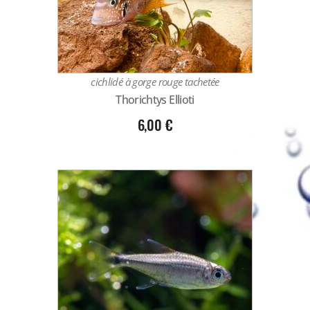
cichlidé à gorge rouge tachetée
Thorichtys Ellioti
6,00
€