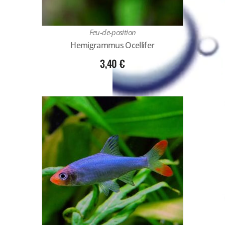
Feu-de-position
Hemigrammus Ocellifer
3,40
€