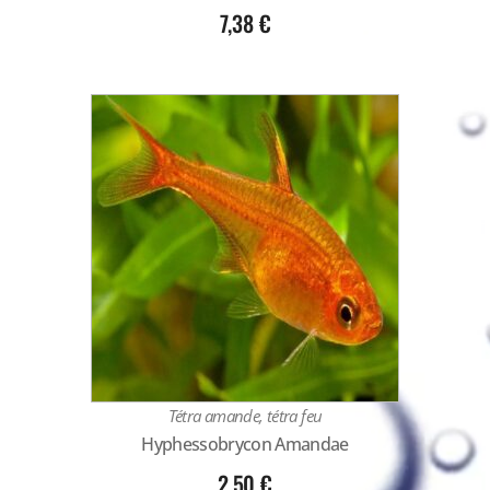
7,38
€
Tétra amande, tétra feu
Hyphessobrycon Amandae
2,50
€