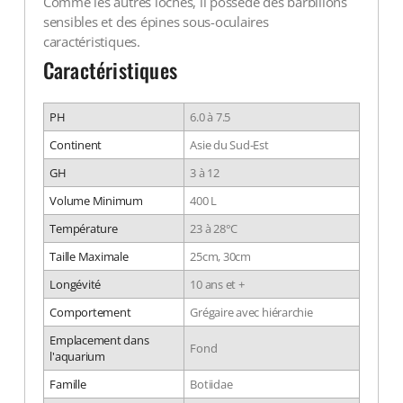
Comme les autres loches, il possède des barbillons
sensibles et des épines sous-oculaires
caractéristiques.
Caractéristiques
PH
6.0 à 7.5
Continent
Asie du Sud-Est
GH
3 à 12
Volume Minimum
400 L
Température
23 à 28°C
Taille Maximale
25cm, 30cm
Longévité
10 ans et +
Comportement
Grégaire avec hiérarchie
Emplacement dans
Fond
l'aquarium
Famille
Botiidae