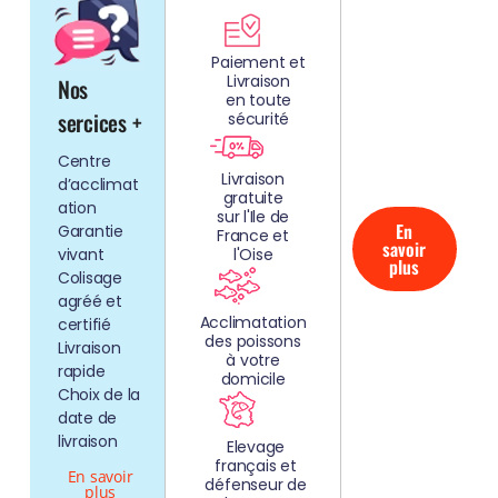
DÉCOUV
REZ
Paiement et
Livraison
Nos
NOS
en toute
AQUARIUMS
sercices +
sécurité
CLEFS EN
Centre
MAIN!
Livraison
d’acclimat
gratuite
ation
sur l'Ile de
En
Garantie
France et
savoir
vivant
l'Oise
plus
Colisage
agréé et
Acclimatation
certifié
des poissons
Livraison
à votre
rapide
domicile
Choix de la
date de
livraison
Elevage
français et
En savoir
défenseur de
plus