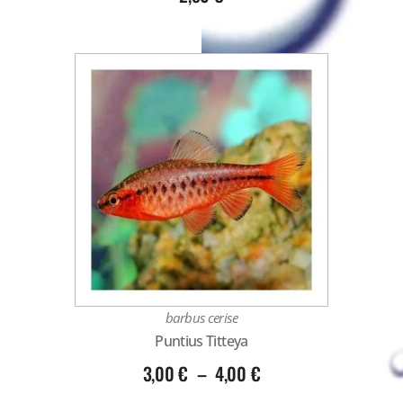
barbus cerise
Puntius Titteya
3,00
€
–
4,00
€