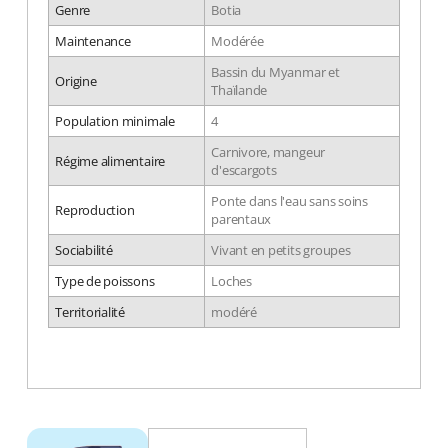
Genre
Botia
Maintenance
Modérée
Bassin du Myanmar et
Origine
Thaïlande
Population minimale
4
Carnivore, mangeur
Régime alimentaire
d'escargots
Ponte dans l'eau sans soins
Reproduction
parentaux
Sociabilité
Vivant en petits groupes
Type de poissons
Loches
Territorialité
modéré