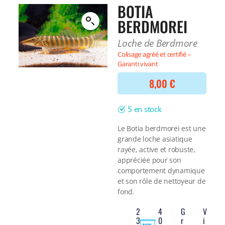
Filtre interne
BOTIA
BONNES AFFAIRES
Voir tout
BERDMOREI
NOURRITURE
Voir tout
DERNIERS ARRIVAGES
Loche de Berdmore
Nourriture Lyophilisée
Voir tout
Colisage agréé et certifié –
Nourriture sèche
Garanti vivant
Nourriture vivante
Spéciale herbivores
8,00
€
Spécifique
Voir tout
5 en stock
TRAITEMENT DE L'EAU
Le Botia berdmorei est une
grande loche asiatique
Spécial bassin
rayée, active et robuste,
Additifs
appréciée pour son
Engrais
comportement dynamique
Voir tout
et son rôle de nettoyeur de
BONNES AFFAIRES
fond.
Voir tout
2
4
G
V
DERNIERS ARRIVAGES
3
0
r
i