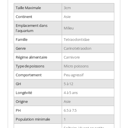
Taille Maximale
3cm
Continent
Asie
Emplacement dans
Milieu
l'aquarium
Famille
Tetraodontidae
Genre
Carinotetraodon
Régime alimentaire
Carnivore
Type de poissons
Micro poissons
Comportement
Peu agressif
GH
5 à 12
Longévité
4 à 5 ans
Origine
Asie
PH
6.5 à 7.5
Population minimale
1
Solitaire, Vivant en petits