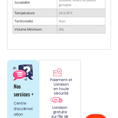
Sociabilité
groupes
Température
24 à 28°C
Territorialité
Non
Volume Minimum
40L
DÉCOUV
REZ
Paiement et
Livraison
Nos
NOS
en toute
AQUARIUMS
sercices +
sécurité
CLEFS EN
Centre
MAIN!
Livraison
d’acclimat
gratuite
ation
sur l'Ile de