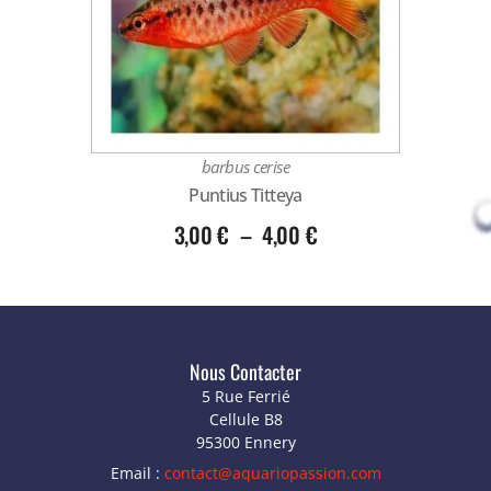
barbus cerise
Puntius Titteya
3,00
€
–
4,00
€
Nous Contacter
5 Rue Ferrié
Cellule B8
95300 Ennery
Email :
contact@aquariopassion.com