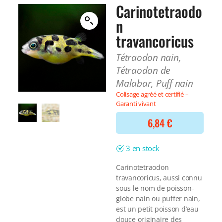
Filtre interne
Carinotetraodo
BONNES AFFAIRES
Voir tout
n
NOURRITURE
Voir tout
travancoricus
DERNIERS ARRIVAGES
Nourriture Lyophilisée
Voir tout
Tétraodon nain,
Nourriture sèche
Nourriture vivante
Tétraodon de
Spéciale herbivores
Malabar, Puff nain
Spécifique
Colisage agréé et certifié –
Voir tout
Garanti vivant
6,84
€
TRAITEMENT DE L'EAU
Spécial bassin
3 en stock
Additifs
Engrais
Carinotetraodon
travancoricus, aussi connu
Voir tout
sous le nom de poisson-
BONNES AFFAIRES
globe nain ou puffer nain,
Voir tout
est un petit poisson d’eau
DERNIERS ARRIVAGES
douce originaire des