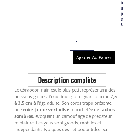
o
u
p
e
s
Ajouter Au Panier
Description complète
Le tétraodon nain est le plus petit représentant des
poissons-globes d’eau douce, atteignant à peine
2,5
à 3,5 cm
à l’âge adulte. Son corps trapu présente
une
robe jaune-vert olive
mouchetée de
taches
sombres
, évoquant un camouflage de prédateur
miniature. Les yeux sont grands, mobiles et
indépendants, typiques des Tetraodontidés. Sa