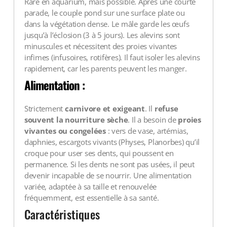
Rare en aquarium, mais possible. Après une courte
parade, le couple pond sur une surface plate ou
dans la végétation dense. Le mâle garde les œufs
jusqu’à l’éclosion (3 à 5 jours). Les alevins sont
minuscules et nécessitent des proies vivantes
infimes (infusoires, rotifères). Il faut isoler les alevins
rapidement, car les parents peuvent les manger.
Alimentation :
Strictement
carnivore et exigeant
. Il
refuse
souvent la nourriture sèche
. Il a besoin de
proies
vivantes ou congelées
: vers de vase, artémias,
daphnies, escargots vivants (Physes, Planorbes) qu’il
croque pour user ses dents, qui poussent en
permanence. Si les dents ne sont pas usées, il peut
devenir incapable de se nourrir. Une alimentation
variée, adaptée à sa taille et renouvelée
fréquemment, est essentielle à sa santé.
Caractéristiques