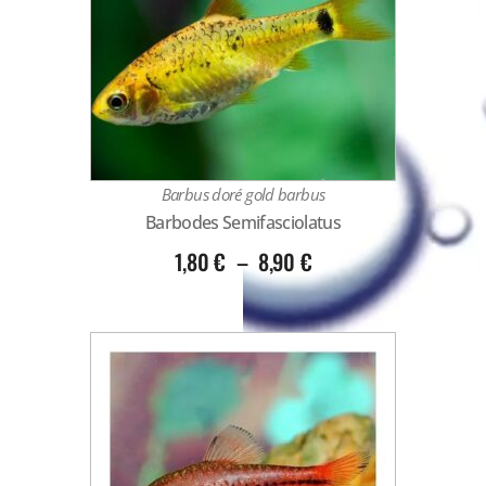
Barbus doré gold barbus
Barbodes Semifasciolatus
1,80
€
–
8,90
€