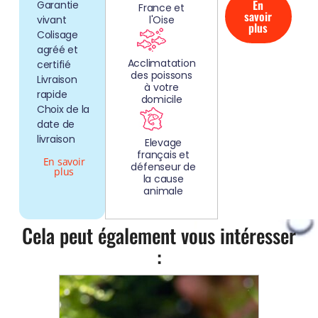
En
Garantie
France et
savoir
vivant
l'Oise
plus
Colisage
agréé et
Acclimatation
certifié
des poissons
Livraison
à votre
rapide
domicile
Choix de la
date de
livraison
Elevage
français et
En savoir
défenseur de
plus
la cause
animale
Cela peut également vous intéresser
: