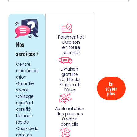
DÉCOUV
REZ
Paiement et
Livraison
Nos
NOS
en toute
AQUARIUMS
sercices +
sécurité
CLEFS EN
Centre
MAIN!
Livraison
d’acclimat
gratuite
ation
sur l'Ile de
En
Garantie
France et
savoir
vivant
l'Oise
plus
Colisage
agréé et
Acclimatation
certifié
des poissons
Livraison
à votre
rapide
domicile
Choix de la
date de