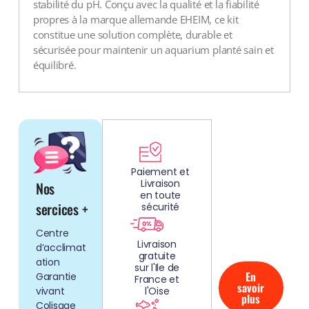
stabilité du pH. Conçu avec la qualité et la fiabilité
propres à la marque allemande EHEIM, ce kit
constitue une solution complète, durable et
sécurisée pour maintenir un aquarium planté sain et
équilibré.
DÉCOUV
REZ
Paiement et
Livraison
Nos
NOS
en toute
AQUARIUMS
sercices +
sécurité
CLEFS EN
Centre
MAIN!
Livraison
d’acclimat
gratuite
ation
sur l'Ile de
En
Garantie
France et
savoir
vivant
l'Oise
plus
Colisage