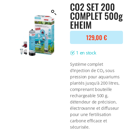
Filtre interne
CO2 SET 200
BONNES AFFAIRES
Voir tout
COMPLET 500g
NOURRITURE
Voir tout
EHEIM
DERNIERS ARRIVAGES
Nourriture Lyophilisée
Voir tout
Nourriture sèche
129,00
€
Nourriture vivante
Spéciale herbivores
1 en stock
Spécifique
Voir tout
Système complet
d’injection de CO₂ sous
TRAITEMENT DE L'EAU
pression pour aquariums
plantés jusqu’à 200 litres,
Spécial bassin
comprenant bouteille
Additifs
rechargeable 500 g,
Engrais
détendeur de précision,
Voir tout
électrovanne et diffuseur
BONNES AFFAIRES
pour une fertilisation
carbone efficace et
Voir tout
sécurisée.
DERNIERS ARRIVAGES