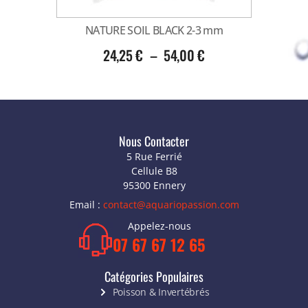
NATURE SOIL BLACK 2-3 mm
24,25
€
–
54,00
€
Nous Contacter
5 Rue Ferrié
Cellule B8
95300 Ennery
Email :
contact@aquariopassion.com
Appelez-nous
07 67 67 12 65
Catégories Populaires
Poisson & Invertébrés