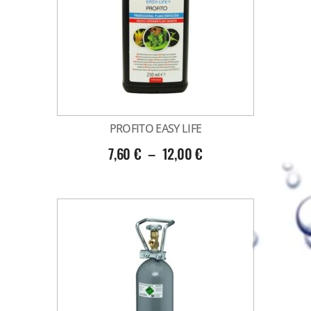
PROFITO EASY LIFE
7,60
€
–
12,00
€