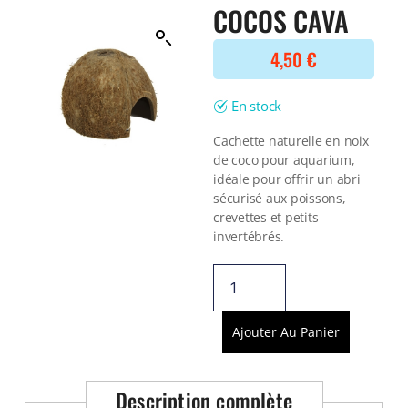
Filtre interne
COCOS CAVA
BONNES AFFAIRES
Voir tout
NOURRITURE
Voir tout
4,50
€
DERNIERS ARRIVAGES
Nourriture Lyophilisée
Voir tout
Nourriture sèche
En stock
Nourriture vivante
Cachette naturelle en noix
Spéciale herbivores
de coco pour aquarium,
Spécifique
idéale pour offrir un abri
Voir tout
sécurisé aux poissons,
crevettes et petits
TRAITEMENT DE L'EAU
invertébrés.
Spécial bassin
Additifs
Engrais
Voir tout
Ajouter Au Panier
BONNES AFFAIRES
Voir tout
DERNIERS ARRIVAGES
Description complète