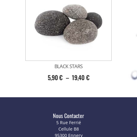
BLACK STARS
5,90
€
–
19,40
€
Nous Contacter
5 Rue Ferrié
Cellule B8
95300 Ennery