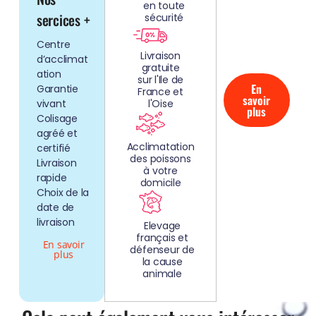
en toute
AQUARIUMS
sercices +
sécurité
CLEFS EN
Centre
MAIN!
Livraison
d’acclimat
gratuite
ation
sur l'Ile de
En
Garantie
France et
savoir
vivant
l'Oise
plus
Colisage
agréé et
Acclimatation
certifié
des poissons
Livraison
à votre
rapide
domicile
Choix de la
date de
livraison
Elevage
français et
En savoir
défenseur de
plus
la cause
animale