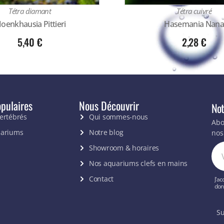
Tétra diamant
Tétra cuivré
oenkhausia Pittieri
Hasemania Nan
5,40
€
2,28
€
pulaires
Nous Découvrir
Not
vertébrés
Qui sommes-nous
Abo
uariums
Notre blog
nos
Showroom & horaires
Nos aquariums clefs en mains
Contact
J'ac
don
Su