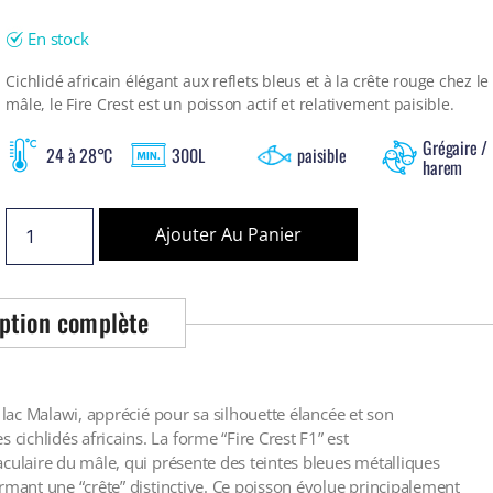
En stock
Cichlidé africain élégant aux reflets bleus et à la crête rouge chez le
mâle, le Fire Crest est un poisson actif et relativement paisible.
Grégaire /
24 à 28°C
300L
paisible
harem
Ajouter Au Panier
ption complète
 lac Malawi, apprécié pour sa silhouette élancée et son
ichlidés africains. La forme “Fire Crest F1” est
culaire du mâle, qui présente des teintes bleues métalliques
rmant une “crête” distinctive. Ce poisson évolue principalement