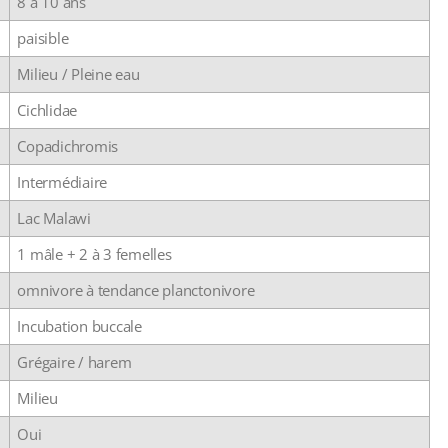
8 à 10 ans
paisible
Milieu / Pleine eau
Cichlidae
Copadichromis
Intermédiaire
Lac Malawi
1 mâle + 2 à 3 femelles
omnivore à tendance planctonivore
Incubation buccale
Grégaire / harem
Milieu
Oui