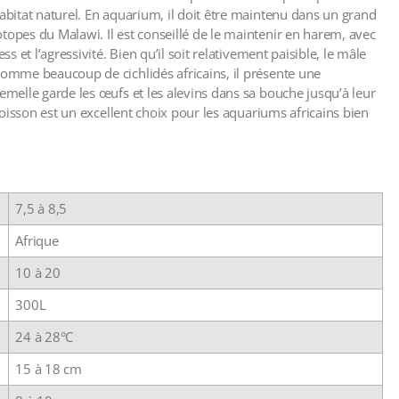
habitat naturel. En aquarium, il doit être maintenu dans un grand
topes du Malawi. Il est conseillé de le maintenir en harem, avec
ss et l’agressivité. Bien qu’il soit relativement paisible, le mâle
 Comme beaucoup de cichlidés africains, il présente une
femelle garde les œufs et les alevins dans sa bouche jusqu’à leur
 poisson est un excellent choix pour les aquariums africains bien
7,5 à 8,5
Afrique
10 à 20
300L
24 à 28°C
15 à 18 cm