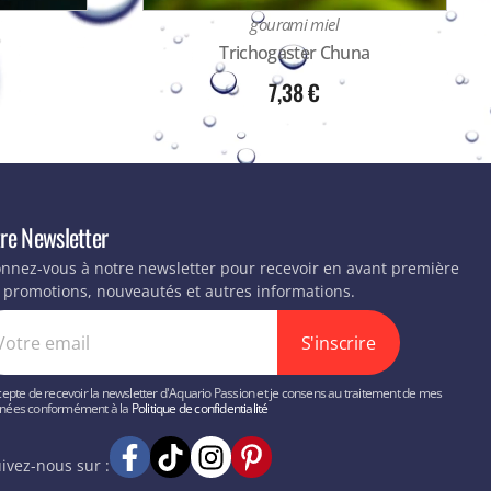
gourami miel
a
Trichogaster Chuna
7,38
€
re Newsletter
nnez-vous à notre newsletter pour recevoir en avant première
 promotions, nouveautés et autres informations.
S'inscrire
cepte de recevoir la newsletter d'Aquario Passion et je consens au traitement de mes
nées conformément à la
Politique de confidentialité
ivez-nous sur :