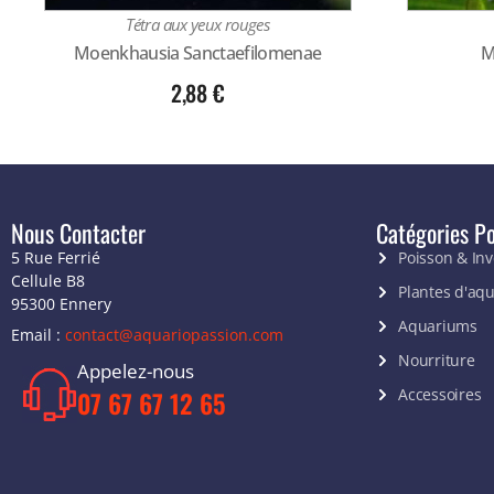
Tétra aux yeux rouges
Moenkhausia Sanctaefilomenae
M
2,88
€
Nous Contacter
Catégories Po
5 Rue Ferrié
Poisson & In
Cellule B8
Plantes d'aq
95300 Ennery
Aquariums
Email :
contact@aquariopassion.com
Nourriture
Appelez-nous
Accessoires
07 67 67 12 65