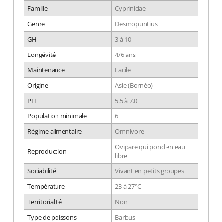
Famille
Cyprinidae
Genre
Desmopuntius
GH
3 à 10
Longévité
4/6 ans
Maintenance
Facile
Origine
Asie (Bornéo)
PH
5.5 à 7.0
Population minimale
6
Régime alimentaire
Omnivore
Ovipare qui pond en eau
Reproduction
libre
Sociabilité
Vivant en petits groupes
Température
23 à 27°C
Territorialité
Non
Type de poissons
Barbus