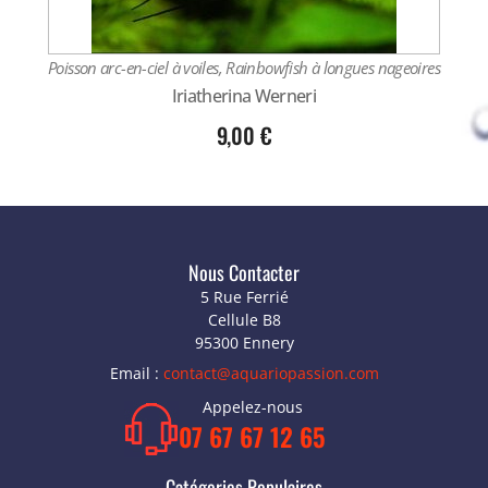
Poisson arc-en-ciel à voiles, Rainbowfish à longues nageoires
Iriatherina Werneri
9,00
€
Nous Contacter
5 Rue Ferrié
Cellule B8
95300 Ennery
Email :
contact@aquariopassion.com
Appelez-nous
07 67 67 12 65
Catégories Populaires