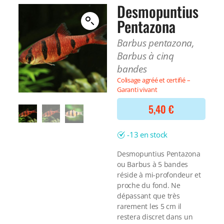
Filtre interne
Desmopuntius
BONNES AFFAIRES
Voir tout
Pentazona
NOURRITURE
Voir tout
DERNIERS ARRIVAGES
Barbus pentazona,
Nourriture Lyophilisée
Voir tout
Barbus à cinq
Nourriture sèche
bandes
Nourriture vivante
Spéciale herbivores
Colisage agréé et certifié –
Garanti vivant
Spécifique
Voir tout
5,40
€
TRAITEMENT DE L'EAU
-13 en stock
Spécial bassin
Desmopuntius Pentazona
Additifs
ou Barbus à 5 bandes
Engrais
réside à mi-profondeur et
Voir tout
proche du fond. Ne
BONNES AFFAIRES
dépassant que très
Voir tout
rarement les 5 cm il
DERNIERS ARRIVAGES
restera discret dans un