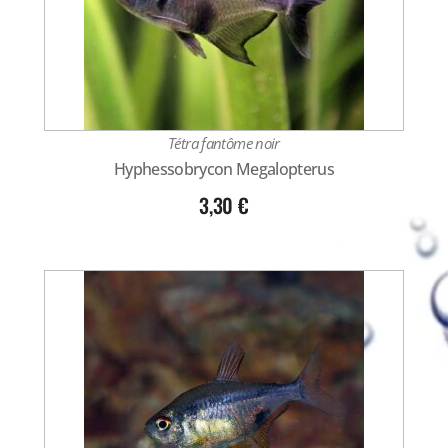
Tétra fantôme noir
Hyphessobrycon Megalopterus
3,30
€