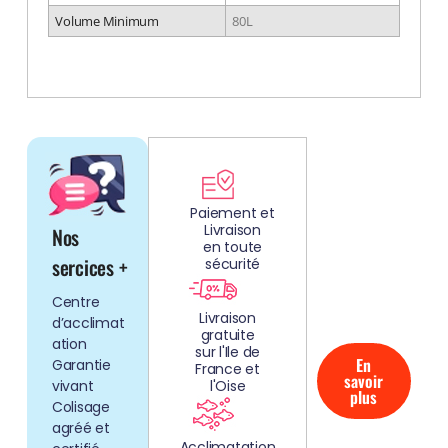
Volume Minimum
80L
DÉCOUV
REZ
Paiement et
Livraison
Nos
NOS
en toute
AQUARIUMS
sercices +
sécurité
CLEFS EN
Centre
MAIN!
Livraison
d’acclimat
gratuite
ation
sur l'Ile de
En
Garantie
France et
savoir
vivant
l'Oise
plus
Colisage
agréé et
Acclimatation