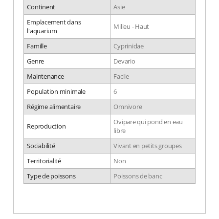
Continent
Asie
Emplacement dans
Milieu - Haut
l'aquarium
Famille
Cyprinidae
Genre
Devario
Maintenance
Facile
Population minimale
6
Régime alimentaire
Omnivore
Ovipare qui pond en eau
Reproduction
libre
Sociabilité
Vivant en petits groupes
Territorialité
Non
Type de poissons
Poissons de banc