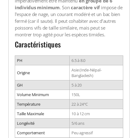
impérativement être maintenu
en groupe de 6
individus minimum
. Son
caractère vif
impose de
l’espace de nage, un courant modéré et un bac bien
fermé (car il saute). Il peut cohabiter avec d’autres
poissons vifs de taille similaire, mais peut se
montrer trop agité pour les espèces timides.
Caractéristiques
PH
6.5 à 8.0
Asie (Inde-Népal-
Origine
Bangladesh)
GH
5 à 20
Volume Minimum
150L
Température
22 à 24°C
Taille Maximale
10 à 12 cm
Longévité
5/6 ans
Comportement
Peu agressif