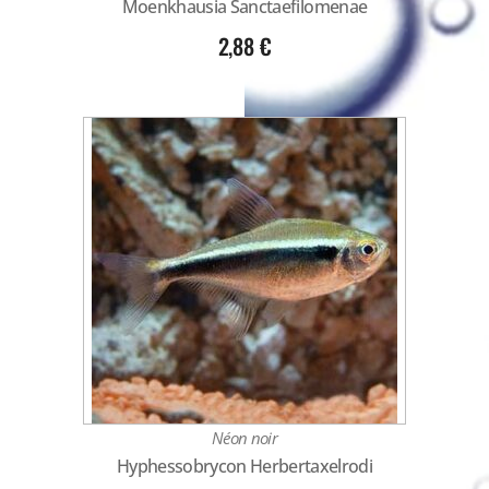
Moenkhausia Sanctaefilomenae
2,88
€
Néon noir
Hyphessobrycon Herbertaxelrodi