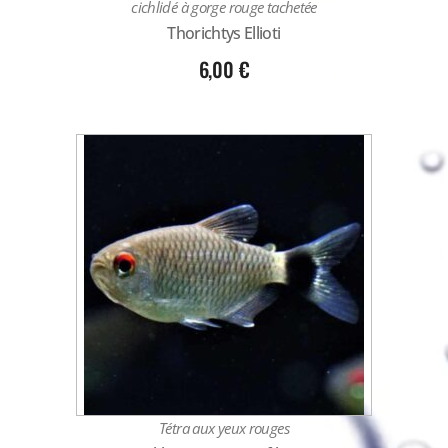
cichlidé à gorge rouge tachetée
Thorichtys Ellioti
6,00
€
Tétra aux yeux rouges