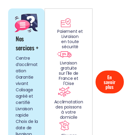
DÉCOUV
REZ
Paiement et
Livraison
Nos
NOS
en toute
AQUARIUMS
sercices +
sécurité
CLEFS EN
Centre
MAIN!
Livraison
d’acclimat
gratuite
ation
sur l'Ile de
En
Garantie
France et
savoir
vivant
l'Oise
plus
Colisage
agréé et
Acclimatation
certifié
des poissons
Livraison
à votre
rapide
domicile
Choix de la
date de
livraison