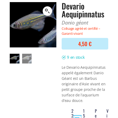
Filtre interne
Devario
BONNES AFFAIRES
Voir tout
Aequipinnatus
NOURRITURE
Voir tout
DERNIERS ARRIVAGES
Danio géant
Nourriture Lyophilisée
Voir tout
Colisage agréé et certifié –
Nourriture sèche
Garanti vivant
Nourriture vivante
Spéciale herbivores
4,50
€
Spécifique
Voir tout
9 en stock
TRAITEMENT DE L'EAU
Le Devario Aequipinnatus
appelé également Danio
Spécial bassin
Géant est un Barbus
Additifs
originaire d’Asie vivant en
Engrais
petit groupe proche de la
Voir tout
surface de l’aquarium
BONNES AFFAIRES
d’eau douce.
Voir tout
2
1
P
V
DERNIERS ARRIVAGES
2
5
e
i