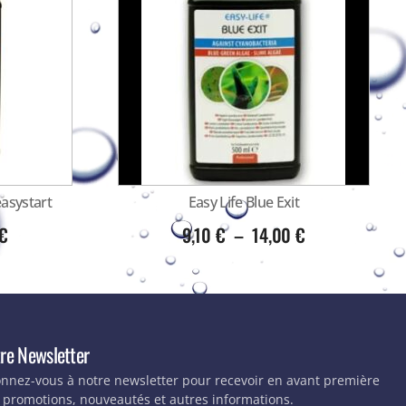
asystart
Easy Life Blue Exit
€
9,10
€
–
14,00
€
re Newsletter
nnez-vous à notre newsletter pour recevoir en avant première
 promotions, nouveautés et autres informations.