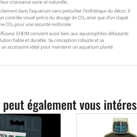
eur croissance saine et naturelle.
ilement dans l’aquarium sans perturber l’esthétique du décor. Il
n contrôle visuel précis du dosage de CO₂ ainsi que d’un clapet
ème CO₂ pour une sécurité renforcée.
e diffuseur EHEIM convient aussi bien aux aquariophiles débutants
tion fiable et durable. Sa conception robuste et sa
nt un accessoire idéal pour maintenir un aquarium planté
 peut également vous intéres