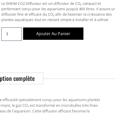
Le EHEIM CO2 Diffuseur est un diffuseur de CO₂ compact et
performant conçu pour les aquariums jusqu’à 400 litres. Il assure u
diffusion fine et efficace du CO₂ afin de favoriser la croissance des
plantes aquatiques tout en restant simple à installer et à utiliser.
Ajouter Au Panier
ption complète
e efficacité spécialement conçu pour les aquariums plantés
ormant, le gaz CO₂ est transformé en microbulles très fines
au de l’aquarium. Cette diffusion efficace favorise la