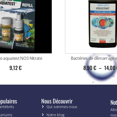
ro aquatest NO3 Nitrate
Bactéries de démarrage e
9,12
€
8,90
€
–
14,00
pulaires
Nous Découvrir
Not
vertébrés
Qui sommes-nous
Abo
uariums
Notre blog
nos