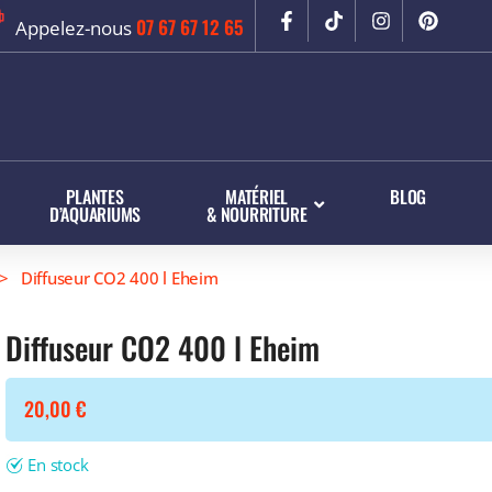
07 67 67 12 65
Appelez-nous
PLANTES
MATÉRIEL
BLOG
D’AQUARIUMS
& NOURRITURE
Diffuseur CO2 400 l Eheim
Diffuseur CO2 400 l Eheim
20,00
€
En stock