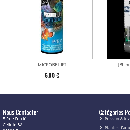
MICROBE LIFT
JBL p
6,00
€
Nous Contacter
Catégories Po
5 Rue Ferrié
Poisson & In
Cellule B8
Plantes d'aq