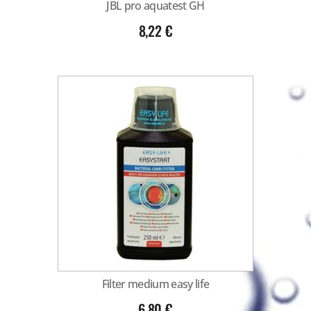
JBL pro aquatest GH
8,22
€
Filter medium easy life
6,80
€