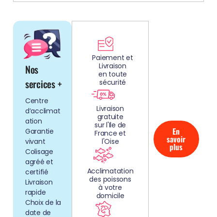
DÉCOUV
REZ
Paiement et
Livraison
Nos
NOS
en toute
AQUARIUMS
sercices +
sécurité
CLEFS EN
Centre
MAIN!
Livraison
d’acclimat
gratuite
ation
sur l'Ile de
En
Garantie
France et
savoir
vivant
l'Oise
plus
Colisage
agréé et
Acclimatation
certifié
des poissons
Livraison
à votre
rapide
domicile
Choix de la
date de