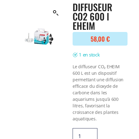
Filtre interne
DIFFUSEUR
BONNES AFFAIRES
Voir tout
CO2 600 l
NOURRITURE
Voir tout
EHEIM
DERNIERS ARRIVAGES
Nourriture Lyophilisée
Voir tout
Nourriture sèche
58,00
€
Nourriture vivante
Spéciale herbivores
1 en stock
Spécifique
Voir tout
Le diffuseur CO₂ EHEIM
600 L est un dispositif
TRAITEMENT DE L'EAU
permettant une diffusion
efficace du dioxyde de
Spécial bassin
carbone dans les
Additifs
aquariums jusqu’à 600
Engrais
litres, favorisant la
Voir tout
croissance des plantes
BONNES AFFAIRES
aquatiques.
Voir tout
DERNIERS ARRIVAGES