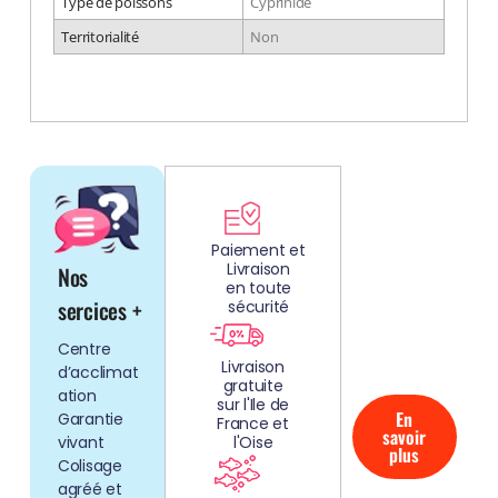
Type de poissons
Cyprinidé
Territorialité
Non
DÉCOUV
REZ
Paiement et
Livraison
Nos
NOS
en toute
AQUARIUMS
sercices +
sécurité
CLEFS EN
Centre
MAIN!
Livraison
d’acclimat
gratuite
ation
sur l'Ile de
En
Garantie
France et
savoir
vivant
l'Oise
plus
Colisage
agréé et