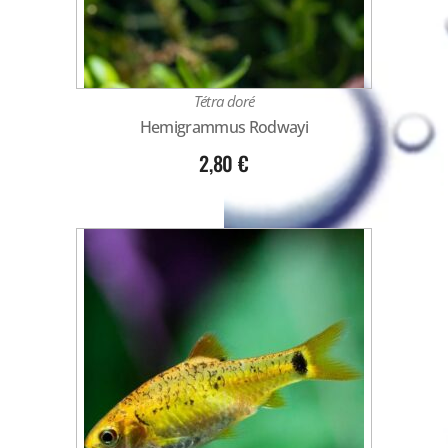
Tétra doré
Hemigrammus Rodwayi
2,80
€