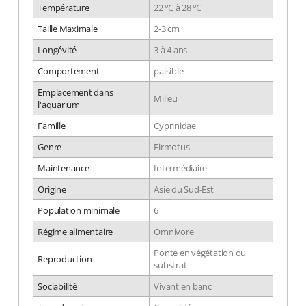
Température
22 °C à 28 °C
Taille Maximale
2-3 cm
Longévité
3 à 4 ans
Comportement
paisible
Emplacement dans
Milieu
l'aquarium
Famille
Cyprinidae
Genre
Eirmotus
Maintenance
Intermédiaire
Origine
Asie du Sud-Est
Population minimale
6
Régime alimentaire
Omnivore
Ponte en végétation ou
Reproduction
substrat
Sociabilité
Vivant en banc