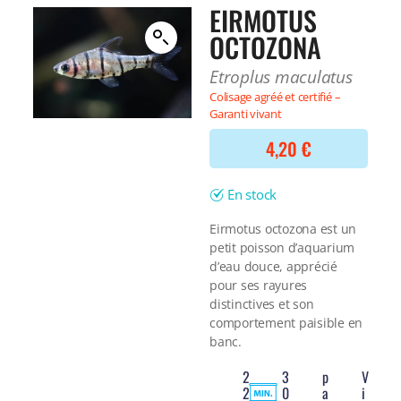
Filtre interne
EIRMOTUS
BONNES AFFAIRES
Voir tout
OCTOZONA
NOURRITURE
Voir tout
DERNIERS ARRIVAGES
Etroplus maculatus
Nourriture Lyophilisée
Voir tout
Colisage agréé et certifié –
Nourriture sèche
Garanti vivant
Nourriture vivante
Spéciale herbivores
4,20
€
Spécifique
Voir tout
En stock
TRAITEMENT DE L'EAU
Eirmotus octozona est un
petit poisson d’aquarium
Spécial bassin
d’eau douce, apprécié
Additifs
pour ses rayures
Engrais
distinctives et son
Voir tout
comportement paisible en
BONNES AFFAIRES
banc.
Voir tout
2
3
p
V
DERNIERS ARRIVAGES
2
0
a
i