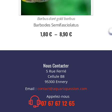
Barbus doré gold barbus
Barbodes Semifasciolatus
1,80
€
–
8,90
€
Nous Contacter
5 Rue Ferrié
Cellule B8
95300 Ennery
Email :
contact@aquariopassion.com
Appelez-nous
07 67 67 12 65