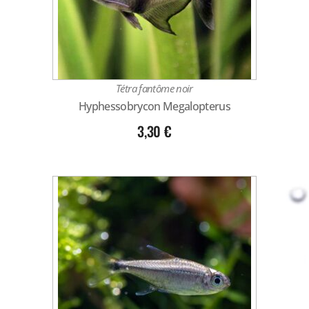
Tétra fantôme noir
Hyphessobrycon Megalopterus
3,30
€