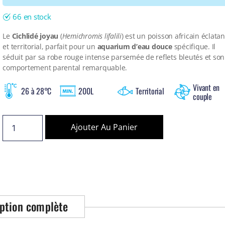
66 en stock
Le
Cichlidé joyau
(
Hemichromis lifalili
) est un poisson africain éclatan
et territorial, parfait pour un
aquarium d’eau douce
spécifique. Il
séduit par sa robe rouge intense parsemée de reflets bleutés et son
comportement parental remarquable.
Vivant en
26 à 28°C
200L
Territorial
couple
Ajouter Au Panier
ption complète