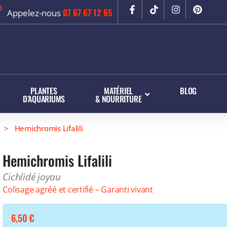
07 67 67 12 65
Appelez-nous
PLANTES
MATÉRIEL
BLOG
D’AQUARIUMS
& NOURRITURE
> Hemichromis Lifalili
Hemichromis Lifalili
Cichlidé joyau
Colisage agréé et certifié – Garanti vivant
6,50
€