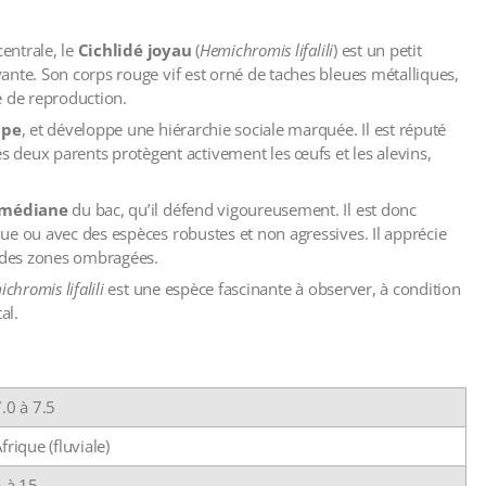
centrale, le
Cichlidé joyau
(
Hemichromis lifalili
) est un petit
ante. Son corps rouge vif est orné de taches bleues métalliques,
e de reproduction.
upe
, et développe une hiérarchie sociale marquée. Il est réputé
es deux parents protègent activement les œufs et les alevins,
t médiane
du bac, qu’il défend vigoureusement. Il est donc
ue ou avec des espèces robustes et non agressives. Il apprécie
t des zones ombragées.
chromis lifalili
est une espèce fascinante à observer, à condition
al.
.0 à 7.5
frique (fluviale)
5 à 15