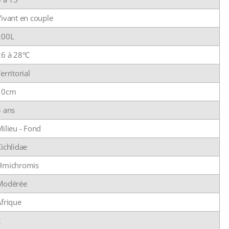
Vivant en couple
200L
26 à 28°C
erritorial
10cm
5 ans
ilieu - Fond
ichlidae
Hmichromis
Modérée
Afrique
2