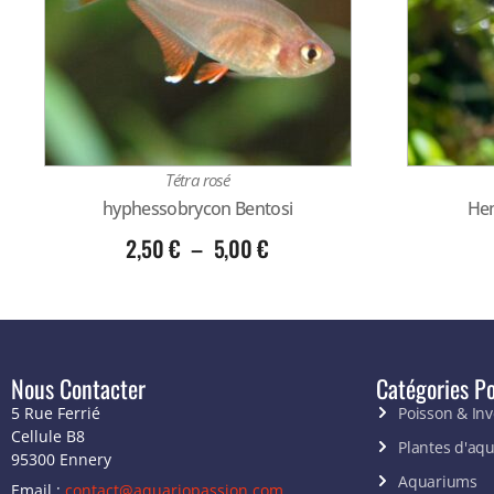
Tétra rosé
hyphessobrycon Bentosi
He
2,50
€
–
5,00
€
Nous Contacter
Catégories Po
5 Rue Ferrié
Poisson & In
Cellule B8
Plantes d'aq
95300 Ennery
Aquariums
Email :
contact@aquariopassion.com