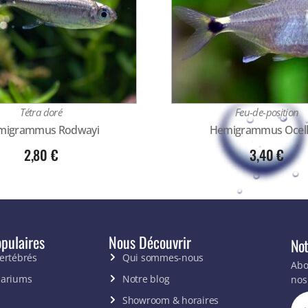
Tétra doré
Feu-de-position
migrammus Rodwayi
Hemigrammus Ocelli
2,80
€
3,40
€
pulaires
Nous Découvrir
Not
vertébrés
Qui sommes-nous
Abo
uariums
Notre blog
nos
Showroom & horaires