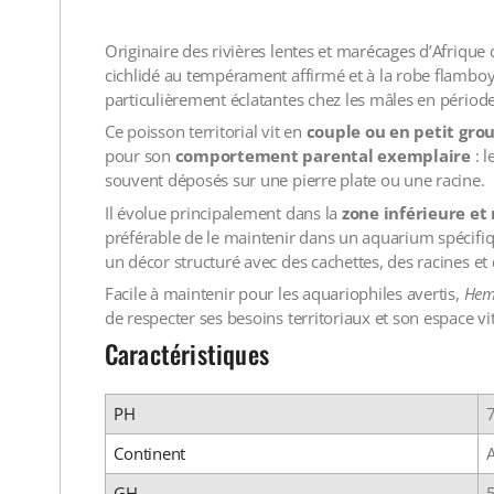
Originaire des rivières lentes et marécages d’Afrique 
cichlidé au tempérament affirmé et à la robe flamboy
particulièrement éclatantes chez les mâles en périod
Ce poisson territorial vit en
couple ou en petit gro
pour son
comportement parental exemplaire
: l
souvent déposés sur une pierre plate ou une racine.
Il évolue principalement dans la
zone inférieure e
préférable de le maintenir dans un aquarium spécifiq
un décor structuré avec des cachettes, des racines e
Facile à maintenir pour les aquariophiles avertis,
Hemi
de respecter ses besoins territoriaux et son espace vit
Caractéristiques
PH
7
Continent
A
GH