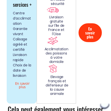
AQUARIUMS
sercices +
sécurité
CLEFS EN
Centre
MAIN!
Livraison
d’acclimat
gratuite
ation
sur l'Ile de
En
Garantie
France et
savoir
vivant
l'Oise
plus
Colisage
agréé et
Acclimatation
certifié
des poissons
Livraison
à votre
rapide
domicile
Choix de la
date de
livraison
Elevage
français et
En savoir
défenseur de
plus
la cause
animale
Cela peut également vous intéresser