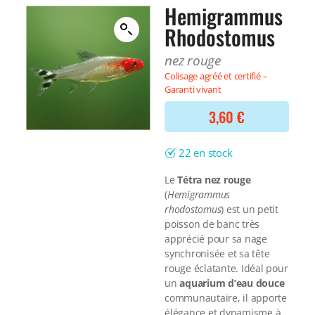
Filtre interne
Hemigrammus
BONNES AFFAIRES
Voir tout
Rhodostomus
NOURRITURE
Voir tout
DERNIERS ARRIVAGES
nez rouge
Nourriture Lyophilisée
Voir tout
Colisage agréé et certifié –
Nourriture sèche
Garanti vivant
Nourriture vivante
Spéciale herbivores
3,60
€
Spécifique
Voir tout
22 en stock
TRAITEMENT DE L'EAU
Le
Tétra nez rouge
(
Hemigrammus
Spécial bassin
rhodostomus
) est un petit
Additifs
poisson de banc très
Engrais
apprécié pour sa nage
Voir tout
synchronisée et sa tête
BONNES AFFAIRES
rouge éclatante. Idéal pour
un
aquarium d’eau douce
Voir tout
communautaire, il apporte
DERNIERS ARRIVAGES
élégance et dynamisme à