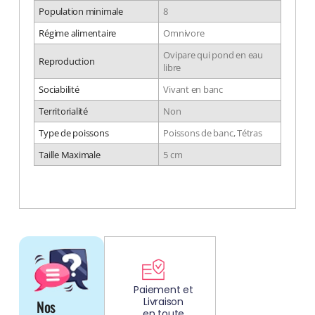
Population minimale
8
Régime alimentaire
Omnivore
Ovipare qui pond en eau
Reproduction
libre
Sociabilité
Vivant en banc
Territorialité
Non
Type de poissons
Poissons de banc, Tétras
Taille Maximale
5 cm
DÉCOUV
REZ
Paiement et
Livraison
Nos
NOS
en toute