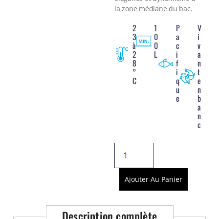
Voir tout
la zone médiane du bac.
2
1
P
V
3
0
a
i
à
0
c
v
2
L
i
a
8
f
n
°
i
t
C
q
e
u
n
e
b
a
n
c
Ajouter Au Panier
Description complète