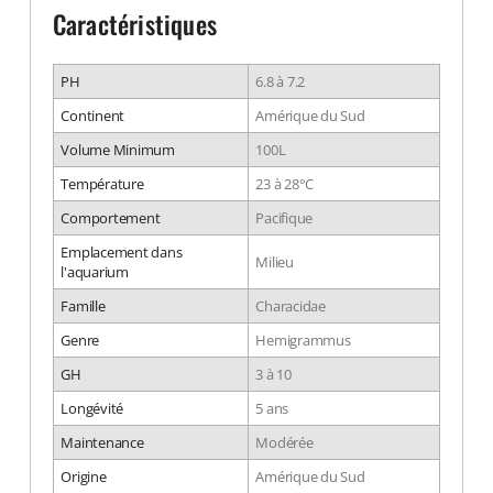
Caractéristiques
PH
6.8 à 7.2
Continent
Amérique du Sud
Volume Minimum
100L
Température
23 à 28°C
Comportement
Pacifique
Emplacement dans
Milieu
l'aquarium
Famille
Characidae
Genre
Hemigrammus
GH
3 à 10
Longévité
5 ans
Maintenance
Modérée
Origine
Amérique du Sud