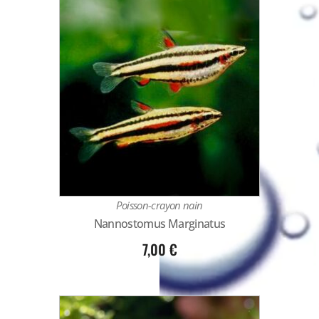
Poisson-crayon nain
Nannostomus Marginatus
7,00
€