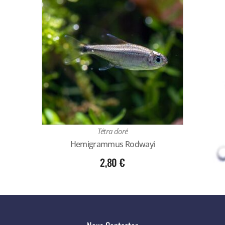
Tétra doré
Hemigrammus Rodwayi
2,80
€