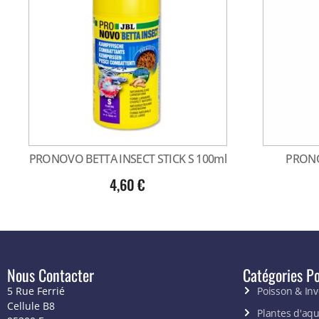
PRONOVO BETTA INSECT STICK S 100ml
PRONO
4,60
€
Nous Contacter
Catégories Po
5 Rue Ferrié
Poisson & In
Cellule B8
Plantes d'aq