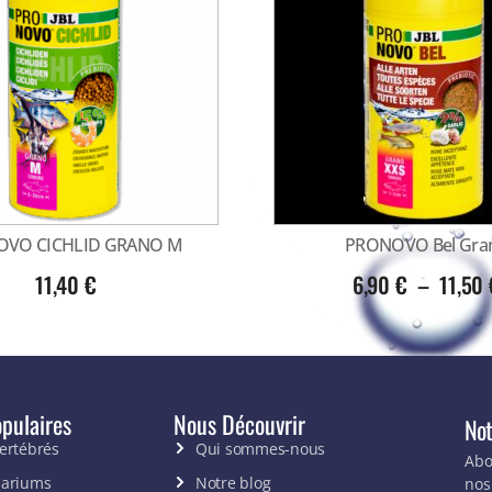
VO CICHLID GRANO M
PRONOVO Bel Gra
11,40
€
6,90
€
–
11,50
pulaires
Nous Découvrir
Not
vertébrés
Qui sommes-nous
Abo
uariums
Notre blog
nos