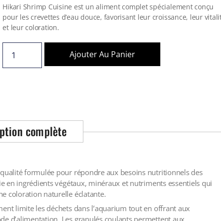
Hikari Shrimp Cuisine est un aliment complet spécialement conçu
pour les crevettes d’eau douce, favorisant leur croissance, leur vitali
et leur coloration.
Ajouter Au Panier
ption complète
 qualité formulée pour répondre aux besoins nutritionnels des
hie en ingrédients végétaux, minéraux et nutriments essentiels qui
e coloration naturelle éclatante.
ent limite les déchets dans l’aquarium tout en offrant aux
ode d’alimentation. Les granulés coulants permettent aux