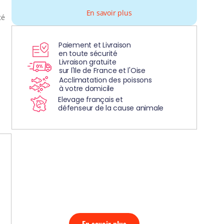
En savoir plus
té
Paiement et Livraison
en toute sécurité
Livraison gratuite
sur l'Ile de France et l'Oise
Acclimatation des poissons
à votre domicile
Elevage français et
défenseur de la cause animale
DÉCOUVREZ
NOS AQUARIUMS
CLEFS EN MAIN!
En savoir plus