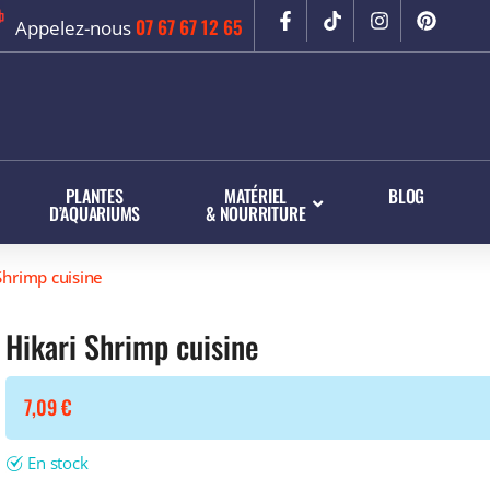
07 67 67 12 65
Appelez-nous
PLANTES
MATÉRIEL
BLOG
D’AQUARIUMS
& NOURRITURE
hrimp cuisine
Hikari Shrimp cuisine
7,09
€
En stock