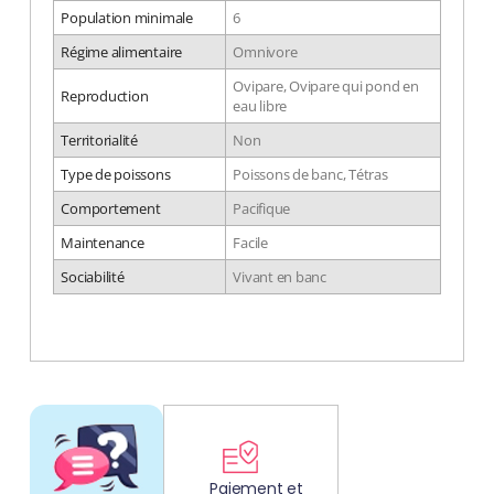
Population minimale
6
Régime alimentaire
Omnivore
Ovipare, Ovipare qui pond en
Reproduction
eau libre
Territorialité
Non
Type de poissons
Poissons de banc, Tétras
Comportement
Pacifique
Maintenance
Facile
Sociabilité
Vivant en banc
DÉCOUV
REZ
Paiement et