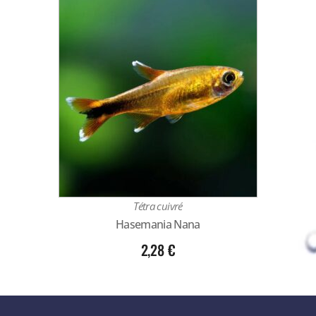
Tétra cuivré
Hasemania Nana
2,28
€