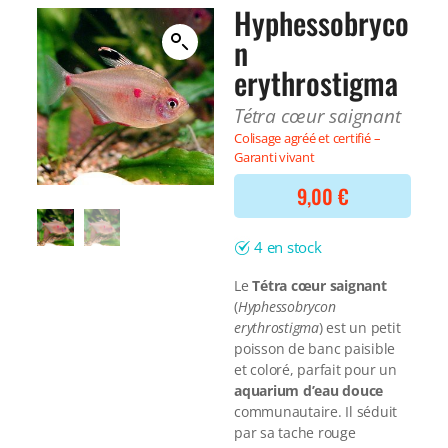
Filtre interne
Hyphessobryco
BONNES AFFAIRES
Voir tout
n
NOURRITURE
Voir tout
erythrostigma
DERNIERS ARRIVAGES
Nourriture Lyophilisée
Voir tout
Tétra cœur saignant
Nourriture sèche
Nourriture vivante
Colisage agréé et certifié –
Garanti vivant
Spéciale herbivores
Spécifique
9,00
€
Voir tout
4 en stock
TRAITEMENT DE L'EAU
Le
Tétra cœur saignant
Spécial bassin
(
Hyphessobrycon
Additifs
erythrostigma
) est un petit
Engrais
poisson de banc paisible
Voir tout
et coloré, parfait pour un
BONNES AFFAIRES
aquarium d’eau douce
Voir tout
communautaire. Il séduit
DERNIERS ARRIVAGES
par sa tache rouge