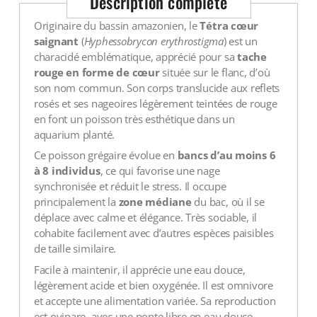
Description complète
Originaire du bassin amazonien, le
Tétra cœur
saignant
(
Hyphessobrycon erythrostigma
) est un
characidé emblématique, apprécié pour sa
tache
rouge en forme de cœur
située sur le flanc, d’où
son nom commun. Son corps translucide aux reflets
rosés et ses nageoires légèrement teintées de rouge
en font un poisson très esthétique dans un
aquarium planté.
Ce poisson grégaire évolue en
bancs d’au moins 6
à 8 individus
, ce qui favorise une nage
synchronisée et réduit le stress. Il occupe
principalement la
zone médiane
du bac, où il se
déplace avec calme et élégance. Très sociable, il
cohabite facilement avec d’autres espèces paisibles
de taille similaire.
Facile à maintenir, il apprécie une eau douce,
légèrement acide et bien oxygénée. Il est omnivore
et accepte une alimentation variée. Sa reproduction
est ovipare, avec une ponte libre en eau douce,