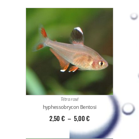
Tétra rosé
hyphessobrycon Bentosi
2,50
€
–
5,00
€