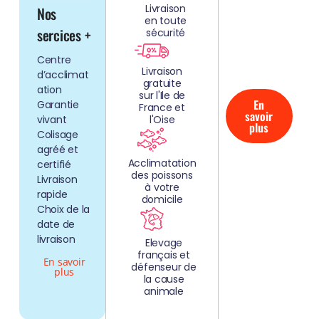
Livraison
Nos
NOS
en toute
AQUARIUMS
sercices +
sécurité
CLEFS EN
Centre
MAIN!
Livraison
d’acclimat
gratuite
ation
sur l'Ile de
En
Garantie
France et
savoir
vivant
l'Oise
plus
Colisage
agréé et
Acclimatation
certifié
des poissons
Livraison
à votre
rapide
domicile
Choix de la
date de
livraison
Elevage
français et
En savoir
défenseur de
plus
la cause
animale