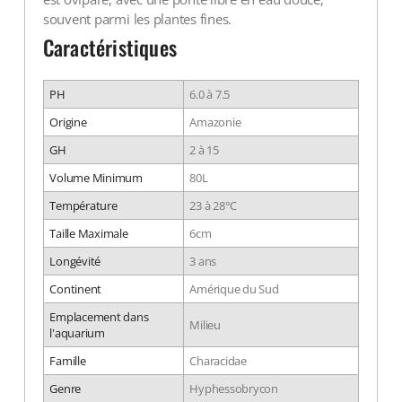
souvent parmi les plantes fines.
Caractéristiques
PH
6.0 à 7.5
Origine
Amazonie
GH
2 à 15
Volume Minimum
80L
Température
23 à 28°C
Taille Maximale
6cm
Longévité
3 ans
Continent
Amérique du Sud
Emplacement dans
Milieu
l'aquarium
Famille
Characidae
Genre
Hyphessobrycon