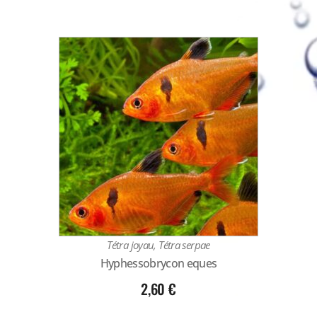
Tétra joyau, Tétra serpae
Hyphessobrycon eques
2,60
€