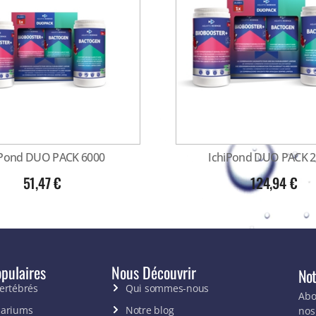
iPond DUO PACK 6000
IchiPond DUO PACK 
51,47
€
124,94
€
pulaires
Nous Découvrir
Not
vertébrés
Qui sommes-nous
Abo
uariums
Notre blog
nos