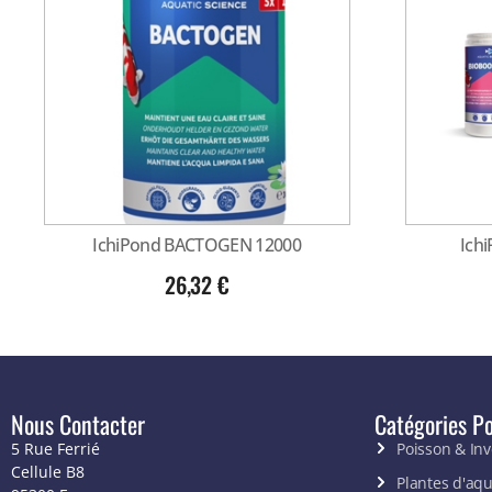
IchiPond BACTOGEN 12000
Ich
26,32
€
Nous Contacter
Catégories Po
5 Rue Ferrié
Poisson & In
Cellule B8
Plantes d'aq