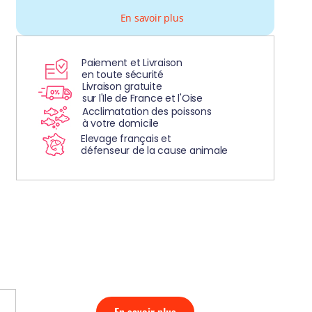
En savoir plus
Paiement et Livraison
en toute sécurité
Livraison gratuite
sur l'Ile de France et l'Oise
Acclimatation des poissons
à votre domicile
Elevage français et
défenseur de la cause animale
DÉCOUVREZ
NOS AQUARIUMS
CLEFS EN MAIN!
En savoir plus