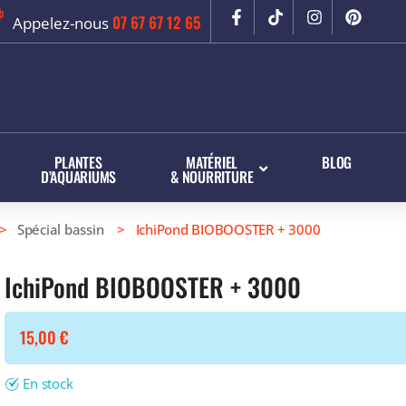
07 67 67 12 65
Appelez-nous
PLANTES
MATÉRIEL
BLOG
D’AQUARIUMS
& NOURRITURE
>
Spécial bassin
> IchiPond BIOBOOSTER + 3000
IchiPond BIOBOOSTER + 3000
15,00
€
En stock