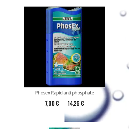
Phosex Rapid anti phosphate
7,00
€
–
14,25
€