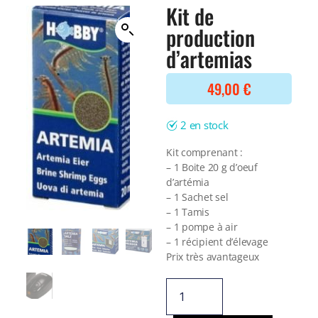
Filtre interne
Kit de
BONNES AFFAIRES
Voir tout
production
NOURRITURE
Voir tout
d’artemias
DERNIERS ARRIVAGES
Nourriture Lyophilisée
Voir tout
Nourriture sèche
49,00
€
Nourriture vivante
Spéciale herbivores
2 en stock
Spécifique
Voir tout
Kit comprenant :
– 1 Boite 20 g d’oeuf
TRAITEMENT DE L'EAU
d’artémia
– 1 Sachet sel
Spécial bassin
– 1 Tamis
Additifs
– 1 pompe à air
Engrais
– 1 récipient d’élevage
Voir tout
Prix très avantageux
BONNES AFFAIRES
Voir tout
DERNIERS ARRIVAGES