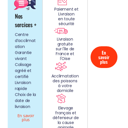
REZ
Paiement et
Livraison
Nos
NOS
en toute
AQUARIUMS
sercices +
sécurité
CLEFS EN
Centre
MAIN!
Livraison
d’acclimat
gratuite
ation
sur l'Ile de
En
Garantie
France et
savoir
vivant
l'Oise
plus
Colisage
agréé et
Acclimatation
certifié
des poissons
Livraison
à votre
rapide
domicile
Choix de la
date de
livraison
Elevage
français et
En savoir
défenseur de
plus
la cause
animale