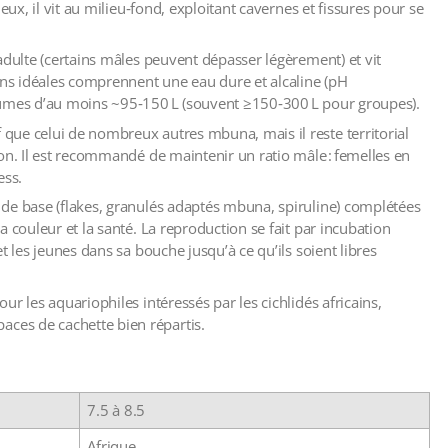
eux, il vit au milieu‑fond, exploitant cavernes et fissures pour se
adulte (certains mâles peuvent dépasser légèrement) et vit
ions idéales comprennent une eau dure et alcaline (pH
lumes d’au moins ~95‑150 L (souvent ≥150‑300 L pour groupes).
que celui de nombreux autres mbuna, mais il reste territorial
on. Il est recommandé de maintenir un ratio mâle : femelles en
ess.
de base (flakes, granulés adaptés mbuna, spiruline) complétées
 couleur et la santé. La reproduction se fait par incubation
t les jeunes dans sa bouche jusqu’à ce qu’ils soient libres
r les aquariophiles intéressés par les cichlidés africains,
es de cachette bien répartis.
7.5 à 8.5
Afrique