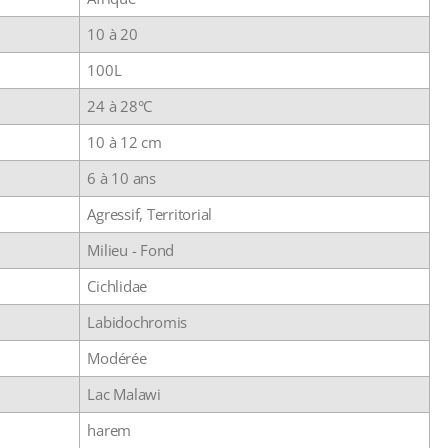
10 à 20
100L
24 à 28°C
10 à 12 cm
6 à 10 ans
Agressif, Territorial
Milieu - Fond
Cichlidae
Labidochromis
Modérée
Lac Malawi
harem