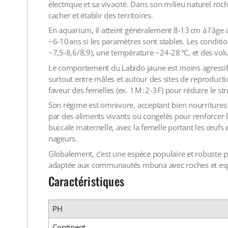
électrique et sa vivacité. Dans son milieu naturel roch
cacher et établir des territoires.
En aquarium, il atteint généralement 8‑13 cm à l’âge 
~6‑10 ans si les paramètres sont stables. Les condit
~7,5‑8,6/8,9), une température ~24‑28 °C, et des vo
Le comportement du Labido jaune est moins agressif 
surtout entre mâles et autour des sites de reproducti
faveur des femelles (ex. 1 M : 2‑3 F) pour réduire le str
Son régime est omnivore, acceptant bien nourritures 
par des aliments vivants ou congelés pour renforcer la
buccale maternelle, avec la femelle portant les œufs e
nageurs.
Globalement, c’est une espèce populaire et robuste pou
adaptée aux communautés mbuna avec roches et espac
Caractéristiques
PH
Continent