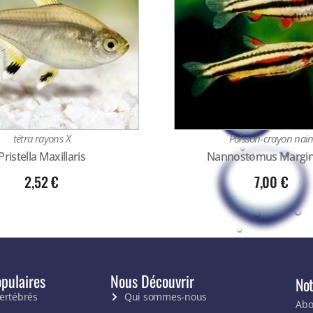
tétra rayons X
Poisson-crayon nai
Pristella Maxillaris
Nannostomus Margin
2,52
€
7,00
€
pulaires
Nous Découvrir
Not
vertébrés
Qui sommes-nous
Abo