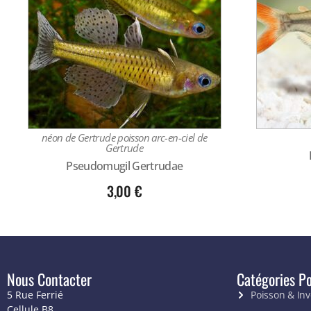
néon de Gertrude poisson arc-en-ciel de
Gertrude
Pseudomugil Gertrudae
3,00
€
Nous Contacter
Catégories Po
5 Rue Ferrié
Poisson & In
Cellule B8