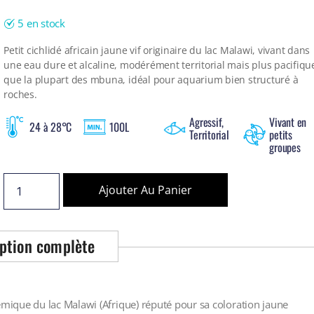
5 en stock
Petit cichlidé africain jaune vif originaire du lac Malawi, vivant dans
une eau dure et alcaline, modérément territorial mais plus pacifiqu
que la plupart des mbuna, idéal pour aquarium bien structuré à
roches.
Agressif,
Vivant en
24 à 28°C
100L
Territorial
petits
groupes
Ajouter Au Panier
ption complète
ique du lac Malawi (Afrique) réputé pour sa coloration jaune