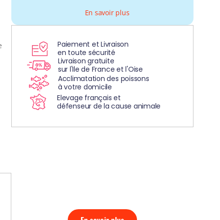
En savoir plus
Paiement et Livraison
e
en toute sécurité
Livraison gratuite
sur l'Ile de France et l'Oise
Acclimatation des poissons
à votre domicile
Elevage français et
défenseur de la cause animale
DÉCOUVREZ
NOS AQUARIUMS
CLEFS EN MAIN!
En savoir plus