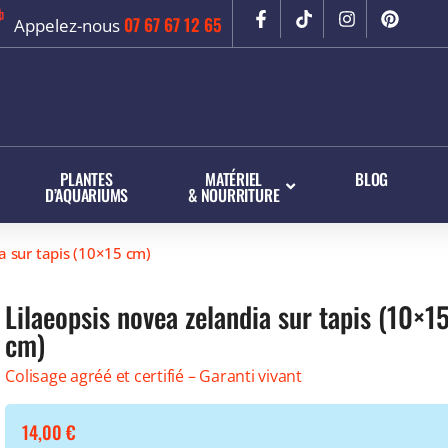
07 67 67 12 65
Appelez-nous
PLANTES
MATÉRIEL
BLOG
D’AQUARIUMS
& NOURRITURE
 sur tapis (10×15 cm)
Lilaeopsis novea zelandia sur tapis (10×1
cm)
Colisage agréé et certifié – Garanti vivant
14,00
€