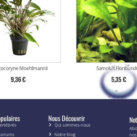
tocoryne Moehlmannii
Samolus Floribund
9,36
€
5,35
€
pulaires
Nous Découvrir
Not
vertébrés
Qui sommes-nous
Abo
uariums
Notre blog
nos