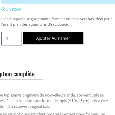
En stock
Plante aquatique gazonnante formant un tapis vert bas idéal pour
l’avant‑plan des aquariums d’eau douce.
Ajouter Au Panier
ption complète
e tapissante originaire de Nouvelle‑Zélande, souvent utilisée
és. Elle est vendue sous forme de tapis (≈ 10×15 cm) prêt à être
ation d’un couvert végétal bas.
usse en stolons qui s’étendent progressivement pour former une