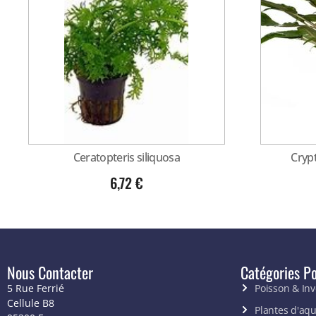
Ceratopteris siliquosa
Cryp
6,72
€
Nous Contacter
Catégories Po
5 Rue Ferrié
Poisson & In
Cellule B8
Plantes d'aq