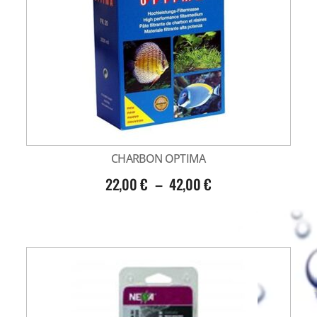
CHARBON OPTIMA
22,00
€
–
42,00
€