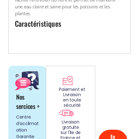
une eau claire et saine pour les poissons et les
plantes.
Caractéristiques
DÉCOUV
REZ
Paiement et
Livraison
Nos
NOS
en toute
AQUARIUMS
sercices +
sécurité
CLEFS EN
Centre
MAIN!
Livraison
d’acclimat
gratuite
ation
sur l'Ile de
En
Garantie
France et