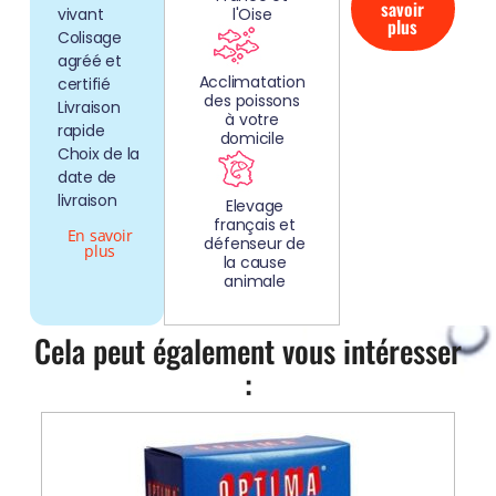
savoir
vivant
l'Oise
plus
Colisage
agréé et
Acclimatation
certifié
des poissons
Livraison
à votre
rapide
domicile
Choix de la
date de
livraison
Elevage
français et
En savoir
défenseur de
plus
la cause
animale
Cela peut également vous intéresser
: