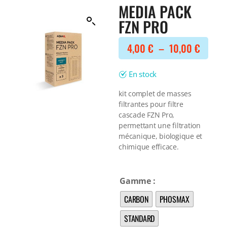
Filtre interne
MEDIA PACK
BONNES AFFAIRES
Voir tout
FZN PRO
NOURRITURE
Voir tout
DERNIERS ARRIVAGES
4,00
€
–
10,00
€
Nourriture Lyophilisée
Voir tout
Nourriture sèche
Nourriture vivante
En stock
Spéciale herbivores
Spécifique
kit complet de masses
filtrantes pour filtre
Voir tout
cascade FZN Pro,
permettant une filtration
TRAITEMENT DE L'EAU
mécanique, biologique et
Spécial bassin
chimique efficace.
Additifs
Engrais
Gamme
Voir tout
BONNES AFFAIRES
CARBON
PHOSMAX
Voir tout
DERNIERS ARRIVAGES
STANDARD