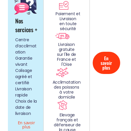
REZ
Paiement et
Livraison
Nos
NOS
en toute
AQUARIUMS
sercices +
sécurité
CLEFS EN
Centre
MAIN!
Livraison
d’acclimat
gratuite
ation
sur l'Ile de
En
Garantie
France et
savoir
vivant
l'Oise
plus
Colisage
agréé et
Acclimatation
certifié
des poissons
Livraison
à votre
rapide
domicile
Choix de la
date de
livraison
Elevage
français et
En savoir
défenseur de
plus
la cause