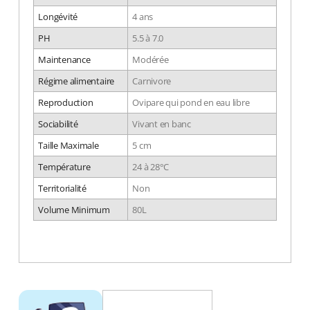
Longévité
4 ans
PH
5.5 à 7.0
Maintenance
Modérée
Régime alimentaire
Carnivore
Reproduction
Ovipare qui pond en eau libre
Sociabilité
Vivant en banc
Taille Maximale
5 cm
Température
24 à 28°C
Territorialité
Non
Volume Minimum
80L
DÉCOUV