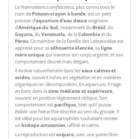
Le
Nannostomus unifasciatus
, plus connu sous le
nom de
Poisson-crayon à bande
, est un petit
poisson d’
aquarium d’eau douce
originaire
d’
Amérique du Sud
, notamment du
Brésil
, du
Guyana
, du
Venezuela
, de la
Colombie
et du
Pérou
. Ce membre de la famille des Lebiasinidae est
apprécié pour sa
silhouette élancée
, sa
ligne
noire unique
qui traverse son corps argenté, et son
comportement discret mais élégant.
Il évolue naturellement dans les
eaux calmes et
acides
, souvent riches en végétation et en matières
organiques en décomposition. En aquarium, il nage
en banc dans la
zone médiane et supérieure
,
souvent en position légèrement oblique. Son
comportement est
pacifique
, bien qu’il puisse
établir une hiérarchie discrète au sein du groupe. Il
est idéal pour les aquariophiles souhaitant recréer
un
biotope amazonien
raffiné et calme.
La reproduction est
ovipare
, avec une ponte libre