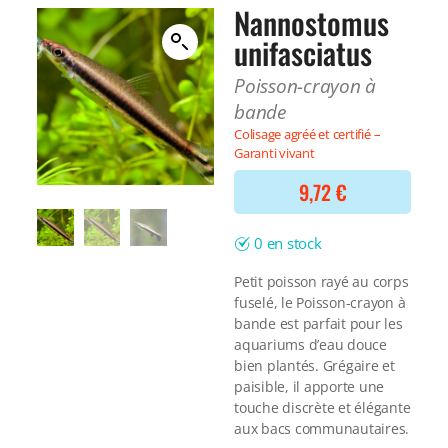
Filtre interne
Nannostomus
BONNES AFFAIRES
Voir tout
unifasciatus
NOURRITURE
Voir tout
DERNIERS ARRIVAGES
Poisson-crayon à
Nourriture Lyophilisée
Voir tout
bande
Nourriture sèche
Colisage agréé et certifié –
Nourriture vivante
Garanti vivant
Spéciale herbivores
Spécifique
9,72
€
Voir tout
0 en stock
TRAITEMENT DE L'EAU
Petit poisson rayé au corps
Spécial bassin
fuselé, le Poisson-crayon à
Additifs
bande est parfait pour les
Engrais
aquariums d’eau douce
Voir tout
bien plantés. Grégaire et
BONNES AFFAIRES
paisible, il apporte une
Voir tout
touche discrète et élégante
DERNIERS ARRIVAGES
aux bacs communautaires.