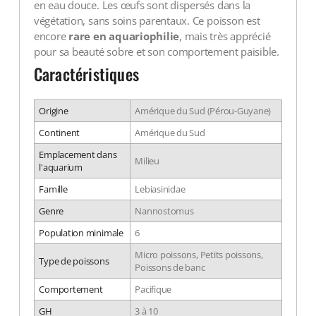
en eau douce. Les œufs sont dispersés dans la
végétation, sans soins parentaux. Ce poisson est
encore
rare en aquariophilie
, mais très apprécié
pour sa beauté sobre et son comportement paisible.
Caractéristiques
Origine
Amérique du Sud (Pérou-Guyane)
Continent
Amérique du Sud
Emplacement dans
Milieu
l'aquarium
Famille
Lebiasinidae
Genre
Nannostomus
Population minimale
6
Micro poissons, Petits poissons,
Type de poissons
Poissons de banc
Comportement
Pacifique
GH
3 à 10