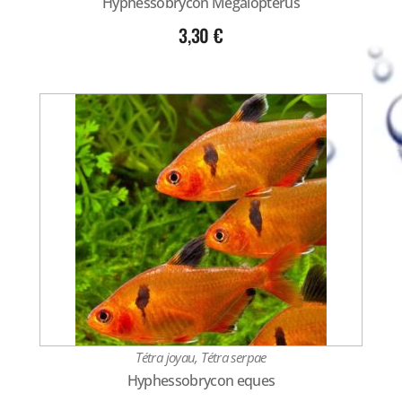
Hyphessobrycon Megalopterus
3,30
€
Tétra joyau, Tétra serpae
Hyphessobrycon eques