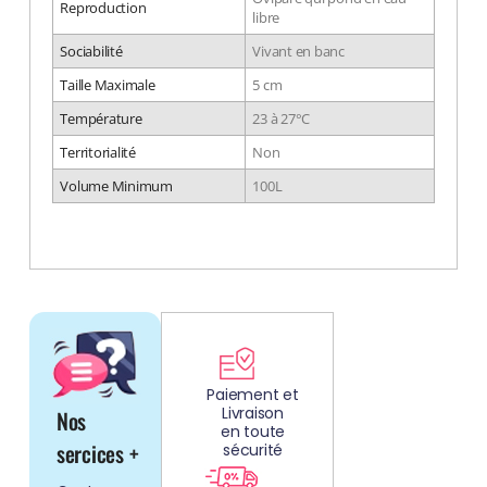
Reproduction
libre
Sociabilité
Vivant en banc
Taille Maximale
5 cm
Température
23 à 27°C
Territorialité
Non
Volume Minimum
100L
DÉCOUV
REZ
Paiement et
Livraison
Nos
NOS
en toute
AQUARIUMS
sercices +
sécurité
CLEFS EN