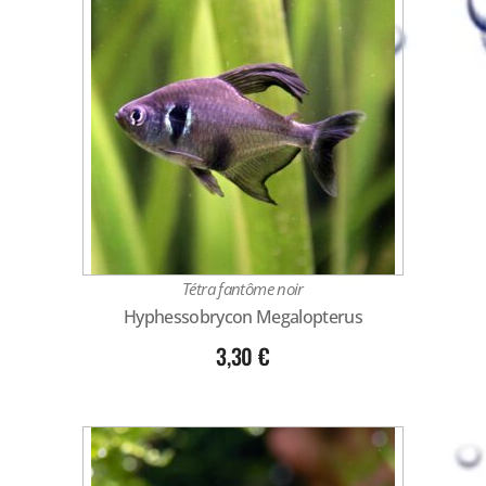
Tétra fantôme noir
Hyphessobrycon Megalopterus
3,30
€