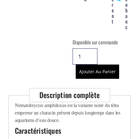
Voir tout
r
n
e
b
n
a
t
n
c
Disponible sur commande
Ajouter Au Panier
Description complète
Nematobrycon amphiloxus est la variante noire du tétra
empereur un characin présent depuis longtemps dans les
aquariums d’eau douce.
Caractéristiques