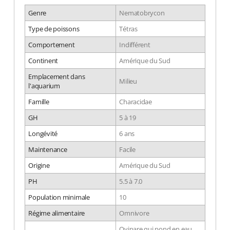
Genre
Nematobrycon
Type de poissons
Tétras
Comportement
Indifférent
Continent
Amérique du Sud
Emplacement dans
Milieu
l'aquarium
Famille
Characidae
GH
5 à 19
Longévité
6 ans
Maintenance
Facile
Origine
Amérique du Sud
PH
5.5 à 7.0
Population minimale
10
Régime alimentaire
Omnivore
Ovipare qui pond en eau