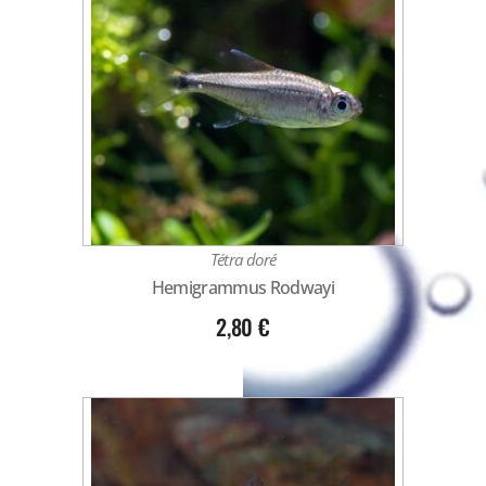
Tétra doré
Hemigrammus Rodwayi
2,80
€