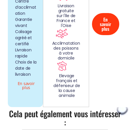
Centre
MAIN!
Livraison
d’acclimat
gratuite
ation
sur l'Ile de
En
Garantie
France et
savoir
vivant
l'Oise
plus
Colisage
agréé et
Acclimatation
certifié
des poissons
Livraison
à votre
rapide
domicile
Choix de la
date de
livraison
Elevage
français et
En savoir
défenseur de
plus
la cause
animale
Cela peut également vous intéresser
: