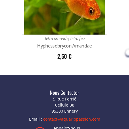
Tétra amande, tétra feu
Hyphessobrycon Amandae
2,50
€
Nous Contacter
5 Rue Ferrié
Cellule B8
95300 Ennery
Email :
contact@aquariopassion.com
Appelez-nous