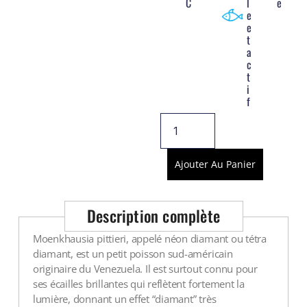
C
l
e
Voir tout
e
e
t
a
c
t
i
f
Ajouter Au Panier
Description complète
Moenkhausia pittieri, appelé néon diamant ou tétra
diamant, est un petit poisson sud-américain
originaire du Venezuela. Il est surtout connu pour
ses écailles brillantes qui reflètent fortement la
lumière, donnant un effet “diamant” très