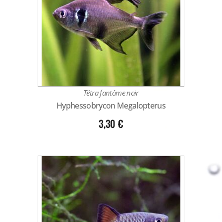
Tétra fantôme noir
Hyphessobrycon Megalopterus
3,30
€