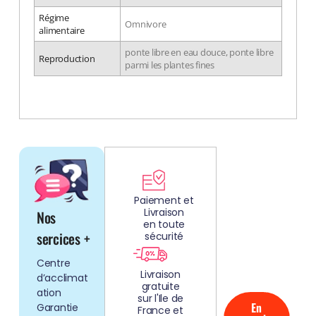
Régime
Omnivore
alimentaire
ponte libre en eau douce, ponte libre
Reproduction
parmi les plantes fines
DÉCOUV
REZ
Paiement et
Livraison
Nos
NOS
en toute
AQUARIUMS
sercices +
sécurité
CLEFS EN
Centre
MAIN!
Livraison
d’acclimat
gratuite
ation
sur l'Ile de
En
Garantie
France et