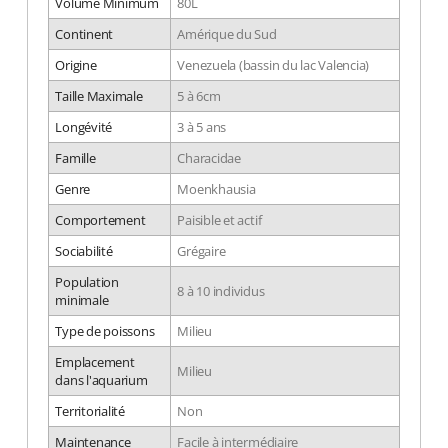
Volume Minimum
80L
Continent
Amérique du Sud
Origine
Venezuela (bassin du lac Valencia)
Taille Maximale
5 à 6cm
Longévité
3 à 5 ans
Famille
Characidae
Genre
Moenkhausia
Comportement
Paisible et actif
Sociabilité
Grégaire
Population
8 à 10 individus
minimale
Type de poissons
Milieu
Emplacement
Milieu
dans l'aquarium
Territorialité
Non
Maintenance
Facile à intermédiaire