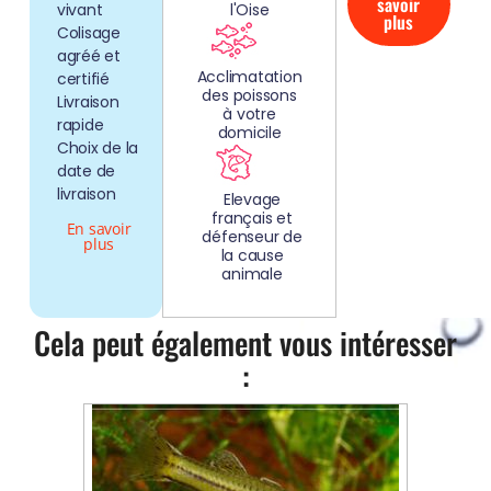
savoir
vivant
l'Oise
plus
Colisage
agréé et
Acclimatation
certifié
des poissons
Livraison
à votre
rapide
domicile
Choix de la
date de
livraison
Elevage
français et
En savoir
défenseur de
plus
la cause
animale
Cela peut également vous intéresser
: