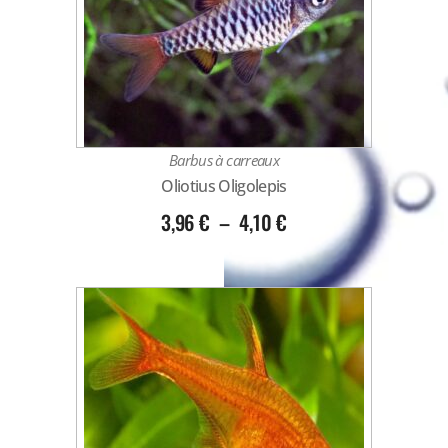
Barbus à carreaux
Oliotius Oligolepis
3,96
€
–
4,10
€