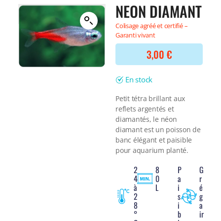
Filtre interne
NEON DIAMANT
BONNES AFFAIRES
Voir tout
Colisage agréé et certifié –
NOURRITURE
Voir tout
Garanti vivant
DERNIERS ARRIVAGES
Nourriture Lyophilisée
Voir tout
3,00
€
Nourriture sèche
Nourriture vivante
Spéciale herbivores
En stock
Spécifique
Petit tétra brillant aux
Voir tout
reflets argentés et
diamantés, le néon
TRAITEMENT DE L'EAU
diamant est un poisson de
banc élégant et paisible
Spécial bassin
pour aquarium planté.
Additifs
Engrais
2
8
P
G
4
0
a
r
Voir tout
à
L
i
é
BONNES AFFAIRES
2
s
g
Voir tout
8
i
a
DERNIERS ARRIVAGES
°
b
ir