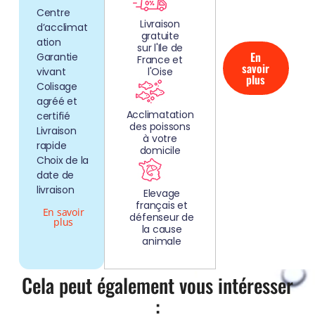
CLEFS EN
Centre
MAIN!
Livraison
d’acclimat
gratuite
ation
sur l'Ile de
En
Garantie
France et
savoir
vivant
l'Oise
plus
Colisage
agréé et
Acclimatation
certifié
des poissons
Livraison
à votre
rapide
domicile
Choix de la
date de
livraison
Elevage
français et
En savoir
défenseur de
plus
la cause
animale
Cela peut également vous intéresser
: