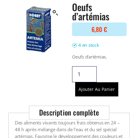
Filtre interne
Oeufs
BONNES AFFAIRES
Voir tout
d’artémias
NOURRITURE
Voir tout
DERNIERS ARRIVAGES
6,80
€
Nourriture Lyophilisée
Voir tout
Nourriture sèche
Nourriture vivante
4 en stock
Spéciale herbivores
Spécifique
Oeufs d’artémias.
Voir tout
TRAITEMENT DE L'EAU
Spécial bassin
Ajouter Au Panier
Additifs
Engrais
Description complète
Voir tout
BONNES AFFAIRES
Des aliments vivants toujours frais obtenus en 24 –
Voir tout
48 h après mélange dans de l’eau et du sel spécial
DERNIERS ARRIVAGES
artémias. Favorise le développement des couleurs et