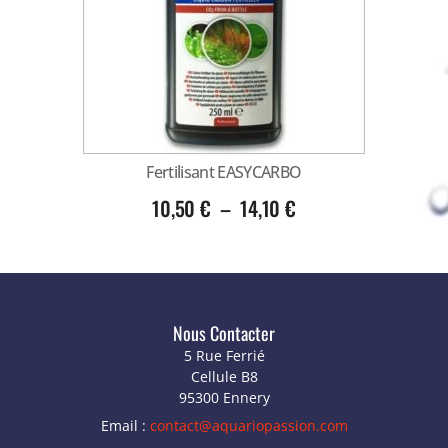
Fertilisant EASYCARBO
10,50
€
–
14,10
€
Nous Contacter
5 Rue Ferrié
Cellule B8
95300 Ennery
Email :
contact@aquariopassion.com