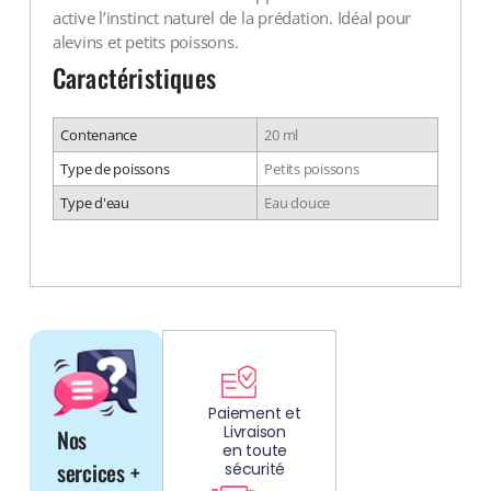
Voir tout
active l’instinct naturel de la prédation. Idéal pour
alevins et petits poissons.
Caractéristiques
Contenance
20 ml
Type de poissons
Petits poissons
Type d'eau
Eau douce
DÉCOUV
REZ
Paiement et
Livraison
Nos
NOS
en toute
AQUARIUMS
sercices +
sécurité