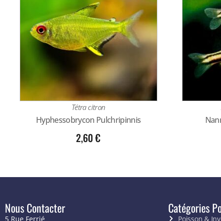
Tétra citron
Hyphessobrycon Pulchripinnis
Nan
2,60
€
Nous Contacter
Catégories Po
5 Rue Ferrié
Poisson & In