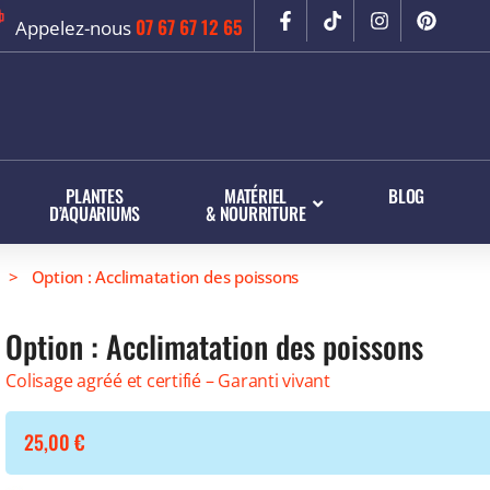
07 67 67 12 65
Appelez-nous
PLANTES
MATÉRIEL
BLOG
D’AQUARIUMS
& NOURRITURE
> Option : Acclimatation des poissons
Option : Acclimatation des poissons
Colisage agréé et certifié – Garanti vivant
25,00
€