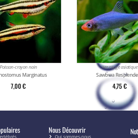
Poisson-crayon nain
nez rouge asiatique
nostomus Marginatus
Sawbwa Resplende
7,00
€
4,75
€
pulaires
Nous Découvrir
Not
vertébrés
Qui sommes-nous