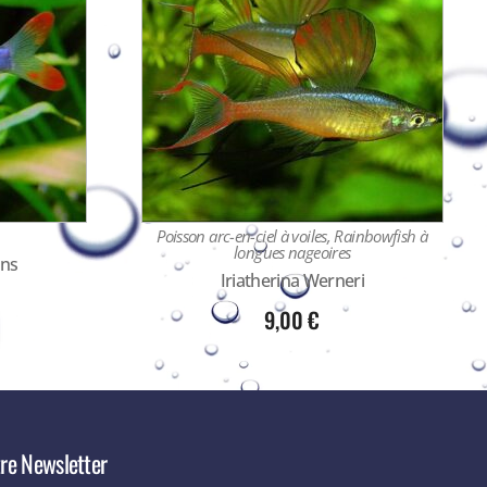
Poisson arc-en-ciel à voiles, Rainbowfish à
longues nageoires
ns
Iriatherina Werneri
9,00
€
re Newsletter