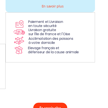
En savoir plus
Paiement et Livraison
en toute sécurité
Livraison gratuite
sur l'Ile de France et l'Oise
Acclimatation des poissons
à votre domicile
Elevage français et
défenseur de la cause animale
DÉCOUVREZ
NOS AQUARIUMS
CLEFS EN MAIN!
En savoir plus