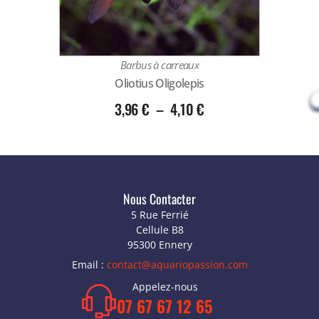
Barbus à carreaux
Oliotius Oligolepis
3,96
€
–
4,10
€
Nous Contacter
5 Rue Ferrié
Cellule B8
95300 Ennery
Email :
contact@aquariopassion.com
Appelez-nous
07 67 67 12 65