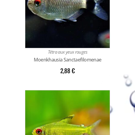
Tétra aux yeux rouges
Moenkhausia Sanctaefilomenae
2,88
€