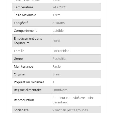
Température
24 à 28°C
Taille Maximale
12cm
Longévité
8-10 ans
Comportement
paisible
Emplacement dans
Fond
l'aquarium
Famille
Loricariidae
Genre
Peckoltia
Maintenance
Facile
Origine
Brésil
Population minimale
1
Régime alimentaire
Omnivore
Pondeur en cavité avec soins
Reproduction
parentaux
Sociabilité
Vivant en petits groupes