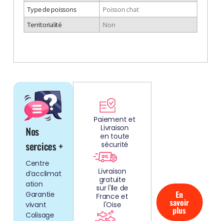
Type de poissons
Poisson chat
Territorialité
Non
DÉCOUV
REZ
Paiement et
Livraison
Nos
NOS
en toute
AQUARIUMS
sercices +
sécurité
CLEFS EN
Centre
MAIN!
Livraison
d’acclimat
gratuite
ation
sur l'Ile de
En
Garantie
France et
savoir
vivant
l'Oise
plus
Colisage