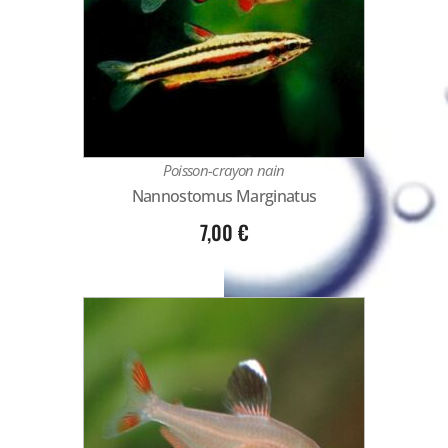
Poisson-crayon nain
Nannostomus Marginatus
7,00
€