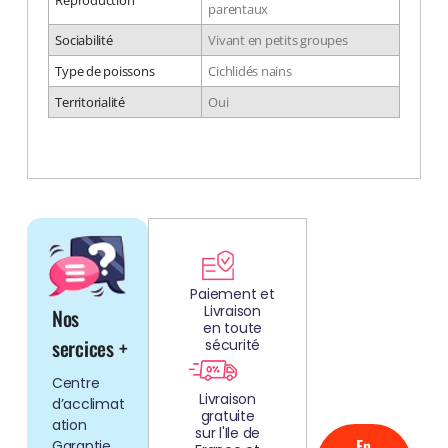
Reproduction
parentaux
Sociabilité
Vivant en petits groupes
Type de poissons
Cichlidés nains
Territorialité
Oui
DÉCOUV
REZ
Paiement et
Livraison
Nos
NOS
en toute
AQUARIUMS
sercices +
sécurité
CLEFS EN
Centre
MAIN!
Livraison
d’acclimat
gratuite
ation
sur l'Ile de
En
Garantie