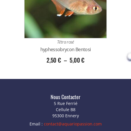
Tétra rosé
hyphessobrycon Bentosi
2,50
€
–
5,00
€
Nous Contacter
5 Rue Ferrié
Cellule B8
95300 Ennery
Email :
contact@aquariopassion.com