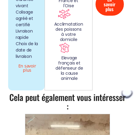
France et
savoir
vivant
l'Oise
plus
Colisage
agréé et
Acclimatation
certifié
des poissons
Livraison
à votre
rapide
domicile
Choix de la
date de
livraison
Elevage
français et
En savoir
défenseur de
plus
la cause
animale
Cela peut également vous intéresser
: