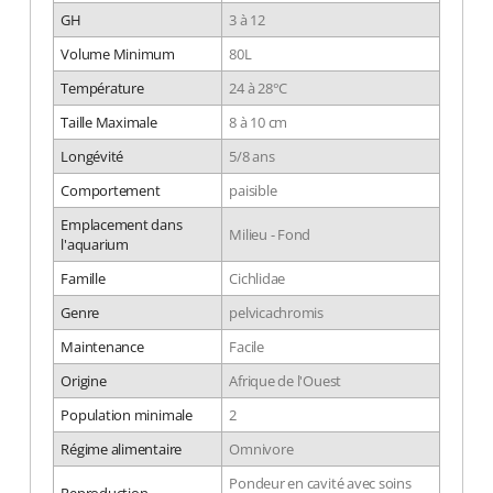
GH
3 à 12
Volume Minimum
80L
Température
24 à 28°C
Taille Maximale
8 à 10 cm
Longévité
5/8 ans
Comportement
paisible
Emplacement dans
Milieu - Fond
l'aquarium
Famille
Cichlidae
Genre
pelvicachromis
Maintenance
Facile
Origine
Afrique de l'Ouest
Population minimale
2
Régime alimentaire
Omnivore
Pondeur en cavité avec soins