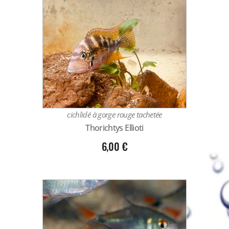
cichlidé à gorge rouge tachetée
Thorichtys Ellioti
6,00
€