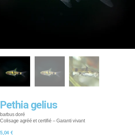
Voir tout
DERNIERS ARRIVAGES
Voir tout
Pethia gelius
barbus doré
Colisage agréé et certifié – Garanti vivant
5,04
€