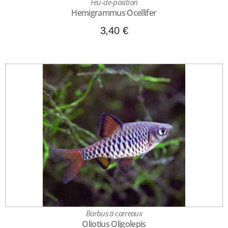
Feu-de-position
Hemigrammus Ocellifer
3,40
€
Barbus à carreaux
Oliotius Oligolepis