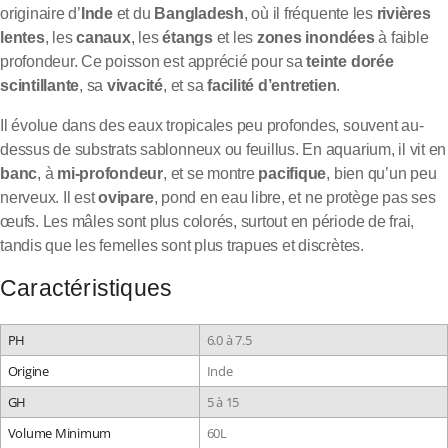
originaire d’
Inde
et du
Bangladesh
, où il fréquente les
rivières
lentes
, les
canaux
, les
étangs
et les
zones inondées
à faible
profondeur. Ce poisson est apprécié pour sa
teinte dorée
scintillante
, sa
vivacité
, et sa
facilité d’entretien
.
Il évolue dans des eaux tropicales peu profondes, souvent au-
dessus de substrats sablonneux ou feuillus. En aquarium, il vit en
banc
, à
mi-profondeur
, et se montre
pacifique
, bien qu’un peu
nerveux. Il est
ovipare
, pond en eau libre, et ne protège pas ses
œufs. Les mâles sont plus colorés, surtout en période de frai,
tandis que les femelles sont plus trapues et discrètes.
Caractéristiques
PH
6.0 à 7.5
Origine
Inde
GH
5 à 15
Volume Minimum
60L