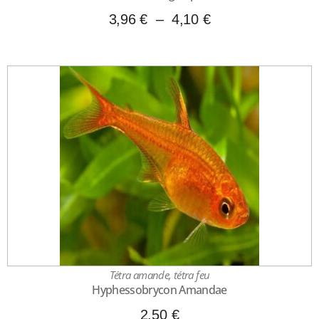
3,96
€
–
4,10
€
Tétra amande, tétra feu
Hyphessobrycon Amandae
2,50
€