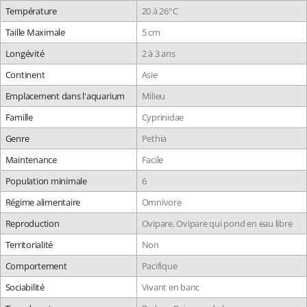
Température
20 à 26°C
Taille Maximale
5 cm
Longévité
2 à 3 ans
Continent
Asie
Emplacement dans l'aquarium
Milieu
Famille
Cyprinidae
Genre
Pethia
Maintenance
Facile
Population minimale
6
Régime alimentaire
Omnivore
Reproduction
Ovipare, Ovipare qui pond en eau libre
Territorialité
Non
Comportement
Pacifique
Sociabilité
Vivant en banc