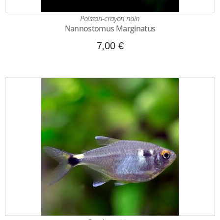
Poisson-crayon nain
Nannostomus Marginatus
7,00
€