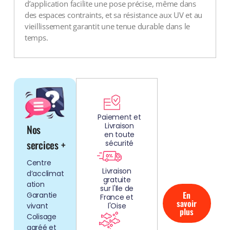
d’application facilite une pose précise, même dans
des espaces contraints, et sa résistance aux UV et au
vieillissement garantit une tenue durable dans le
temps.
DÉCOUV
REZ
Paiement et
Livraison
Nos
NOS
en toute
AQUARIUMS
sercices +
sécurité
CLEFS EN
Centre
MAIN!
Livraison
d’acclimat
gratuite
ation
sur l'Ile de
En
Garantie
France et
savoir
vivant
l'Oise
plus
Colisage
agréé et