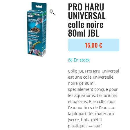
Filtre interne
PRO HARU
BONNES AFFAIRES
Voir tout
UNIVERSAL
NOURRITURE
Voir tout
colle noire
DERNIERS ARRIVAGES
Nourriture Lyophilisée
80ml JBL
Voir tout
Nourriture sèche
Nourriture vivante
15,00
€
Spéciale herbivores
Spécifique
En stock
Voir tout
Colle JBL ProHaru Universal
TRAITEMENT DE L'EAU
est une colle universelle
noire de 80 ml,
Spécial bassin
spécialement conçue pour
Additifs
les aquariums, terrariums
Engrais
et bassins. Elle colle sous
Voir tout
l’eau ou hors de l’eau, sur
BONNES AFFAIRES
la plupart des matériaux
Voir tout
(verre, bois, métal,
DERNIERS ARRIVAGES
plastiques — sauf