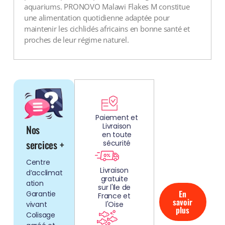
aquariums. PRONOVO Malawi Flakes M constitue
une alimentation quotidienne adaptée pour
maintenir les cichlidés africains en bonne santé et
proches de leur régime naturel.
DÉCOUV
REZ
Paiement et
Livraison
Nos
NOS
en toute
AQUARIUMS
sercices +
sécurité
CLEFS EN
Centre
MAIN!
Livraison
d’acclimat
gratuite
ation
sur l'Ile de
En
Garantie
France et
savoir
vivant
l'Oise
plus
Colisage