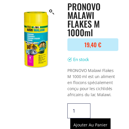
Filtre interne
PRONOVO
BONNES AFFAIRES
Voir tout
MALAWI
NOURRITURE
Voir tout
FLAKES M
DERNIERS ARRIVAGES
Nourriture Lyophilisée
1000ml
Voir tout
Nourriture sèche
Nourriture vivante
19,40
€
Spéciale herbivores
Spécifique
En stock
Voir tout
PRONOVO Malawi Flakes
TRAITEMENT DE L'EAU
M 1000 ml est un aliment
en flocons spécialement
Spécial bassin
conçu pour les cichlidés
Additifs
africains du lac Malawi.
Engrais
Voir tout
BONNES AFFAIRES
Voir tout
DERNIERS ARRIVAGES
Ajouter Au Panier