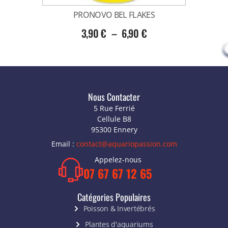
PRONOVO BEL FLAKES
3,90
€
–
6,90
€
Nous Contacter
5 Rue Ferrié
Cellule B8
95300 Ennery
Email :
contact@aquariopassion.com
Appelez-nous
07 67 67 12 65
Catégories Populaires
Poisson & Invertébrés
Plantes d'aquariums